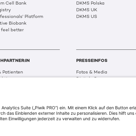
m Cell Bank
DKMS Polska
istry
DKMS UK
essionals' Platform
DKMS US
tive Biobank
 feel better
HPARTNER:IN
PRESSEINFOS
 Patienten
Fotos & Media
aktionen
Digitale Pressemappen
 Netzwerk
Patientenaktionen
 Forschung
alytics Suite („Piwik PRO“) ein. Mit einem Klick auf den Button erla
ion & Transparenz
 das Einblenden externer Inhalte zu personalisieren. Dies hilft uns 
tweit
lten Einwilligungen jederzeit zu verwalten und zu widerrufen.
ia
dia