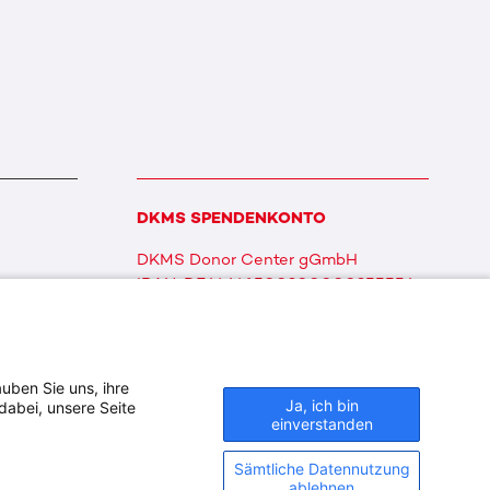
DKMS SPENDENKONTO
DKMS Donor Center gGmbH
IBAN: DE64641500200000255556
BIC: SOLADES1TUB
uben Sie uns, ihre
Ja, ich bin
dabei, unsere Seite
einverstanden
Sämtliche Datennutzung
ablehnen