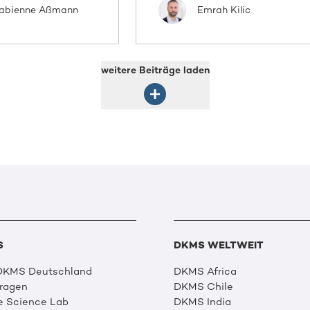
abienne Aßmann
Emrah Kilic
weitere Beiträge laden
S
DKMS WELTWEIT
 DKMS Deutschland
DKMS Africa
Fragen
DKMS Chile
e Science Lab
DKMS India