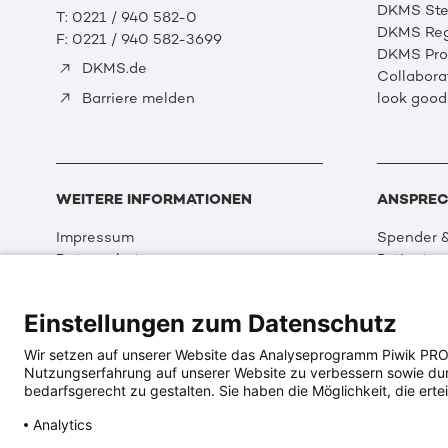
DKMS Ste
T: 0221 / 940 582-0
DKMS Reg
F: 0221 / 940 582-3699
DKMS Prof
DKMS.de
Collabora
look good
Barriere melden
WEITERE INFORMATIONEN
ANSPREC
Impressum
Spender &
Datenschutz
Patienten
Disclaimer
Partner &
Cookie Einstellungen
Sport
Einstellungen zum Datenschutz
Erklärung zur Barrierefreiheit
Event
Medizin &
Wir setzen auf unserer Website das Analyseprogramm Piwik PRO An
Organisat
Nutzungserfahrung auf unserer Website zu verbessern sowie durch
DKMS Wel
bedarfsgerecht zu gestalten. Sie haben die Möglichkeit, die ertei
Multimed
Analytics
Social Me