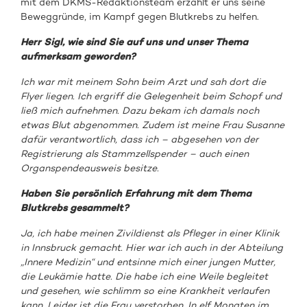
mit dem DKMS-Redaktionsteam erzählt er uns seine
Beweggründe, im Kampf gegen Blutkrebs zu helfen.
Herr Sigl, wie sind Sie auf uns und unser Thema
aufmerksam geworden?
Ich war mit meinem Sohn beim Arzt und sah dort die
Flyer liegen. Ich ergriff die Gelegenheit beim Schopf und
ließ mich aufnehmen. Dazu bekam ich damals noch
etwas Blut abgenommen. Zudem ist meine Frau Susanne
dafür verantwortlich, dass ich – abgesehen von der
Registrierung als Stammzellspender – auch einen
Organspendeausweis besitze.
Haben Sie persönlich Erfahrung mit dem Thema
Blutkrebs gesammelt?
Ja, ich habe meinen Zivildienst als Pfleger in einer Klinik
in Innsbruck gemacht. Hier war ich auch in der Abteilung
„Innere Medizin“ und entsinne mich einer jungen Mutter,
die Leukämie hatte. Die habe ich eine Weile begleitet
und gesehen, wie schlimm so eine Krankheit verlaufen
kann. Leider ist die Frau verstorben. In elf Monaten im