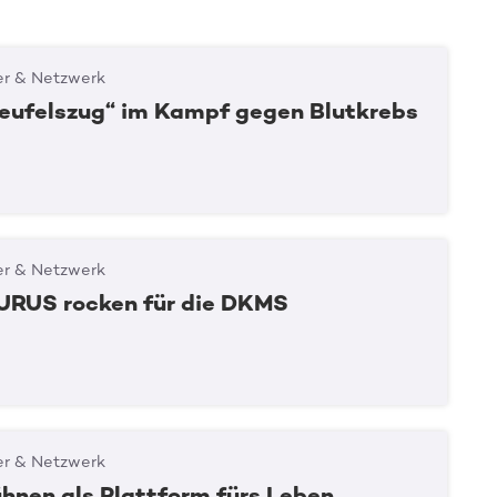
er & Netzwerk
Teufelszug“ im Kampf gegen Blutkrebs
er & Netzwerk
RUS rocken für die DKMS
er & Netzwerk
ühnen als Plattform fürs Leben