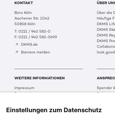
KONTAKT
ÜBER UN
Büro Köln
Über die
Aachener Str. 1042
Häufige 
50858 Köln
DKMS Lif
DKMS Ste
T: 0221 / 940 582-0
DKMS Reg
F: 0221 / 940 582-3699
DKMS Prof
DKMS.de
Collabora
look good
Barriere melden
WEITERE INFORMATIONEN
ANSPREC
Impressum
Spender &
Datenschutz
Patienten
Disclaimer
Partner &
Cookie Einstellungen
Sport
Einstellungen zum Datenschutz
Erklärung zur Barrierefreiheit
Event