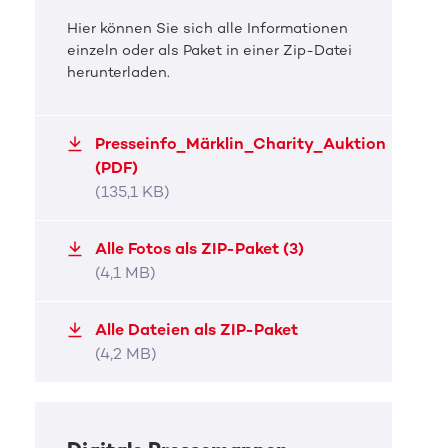
Hier können Sie sich alle Informationen
einzeln oder als Paket in einer Zip-Datei
herunterladen.
DKMS Pressefoto
Wacken Open Air sei Dank!
Presseinfo_Märklin_Charity_Auktion
(PDF)
105 Lebenschancen für Betroffene in 27 Ländern
(135,1 KB)
weltweit
JPG, 4,8 MB
Alle Fotos als ZIP-Paket (3)
(4,1 MB)
Alle Dateien als ZIP-Paket
(4,2 MB)