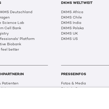
S
DKMS WELTWEIT
 DKMS Deutschland
DKMS Africa
Fragen
DKMS Chile
e Science Lab
DKMS India
m Cell Bank
DKMS Polska
istry
DKMS UK
essionals' Platform
DKMS US
tive Biobank
 feel better
HPARTNER:IN
PRESSEINFOS
 Patienten
Fotos & Media
aktionen
Digitale Pressemappen
 Netzwerk
Patientenaktionen