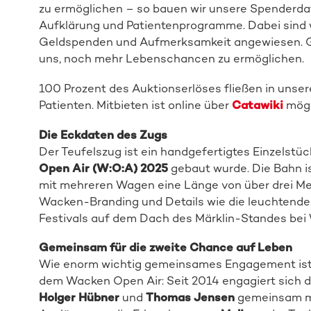
zu ermöglichen – so bauen wir unsere Spenderdate
Aufklärung und Patientenprogramme. Dabei sind w
Geldspenden und Aufmerksamkeit angewiesen. Gera
uns, noch mehr Lebenschancen zu ermöglichen.
100 Prozent des Auktionserlöses fließen in unser
Patienten. Mitbieten ist online über
Catawiki
mögl
Die Eckdaten des Zugs
Der Teufelszug ist ein handgefertigtes Einzelstü
Open Air (W:O:A) 2025
gebaut wurde. Die Bahn is
mit mehreren Wagen eine Länge von über drei Me
Wacken-Branding und Details wie die leuchtenden
Festivals auf dem Dach des Märklin-Standes bei 
Gemeinsam für die zweite Chance auf Leben
Wie enorm wichtig gemeinsames Engagement ist,
dem Wacken Open Air: Seit 2014 engagiert sich 
Holger Hübner
und
Thomas Jensen
gemeinsam mi