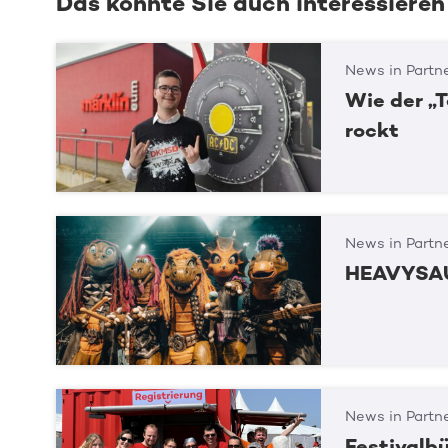
Das könnte Sie auch interessieren
News in Partn
Wie der „
rockt
News in Partn
HEAVYSAU
News in Partn
Festivalb