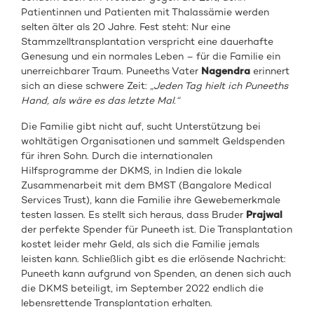
Patientinnen und Patienten mit Thalassämie werden
selten älter als 20 Jahre. Fest steht: Nur eine
Stammzelltransplantation verspricht eine dauerhafte
Genesung und ein normales Leben – für die Familie ein
unerreichbarer Traum. Puneeths Vater
Nagendra
erinnert
sich an diese schwere Zeit:
„Jeden Tag hielt ich Puneeths
Hand, als wäre es das letzte Mal.“
Die Familie gibt nicht auf, sucht Unterstützung bei
wohltätigen Organisationen und sammelt Geldspenden
für ihren Sohn. Durch die internationalen
Hilfsprogramme der DKMS, in Indien die lokale
Zusammenarbeit mit dem BMST (Bangalore Medical
Services Trust), kann die Familie ihre Gewebemerkmale
testen lassen. Es stellt sich heraus, dass Bruder
Prajwal
der perfekte Spender für Puneeth ist. Die Transplantation
kostet leider mehr Geld, als sich die Familie jemals
leisten kann. Schließlich gibt es die erlösende Nachricht:
Puneeth kann aufgrund von Spenden, an denen sich auch
die DKMS beteiligt, im September 2022 endlich die
lebensrettende Transplantation erhalten.