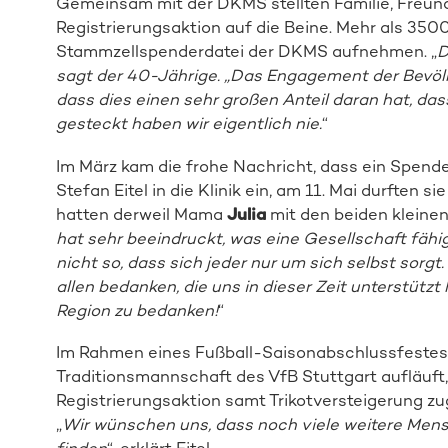
Gemeinsam mit der DKMS stellten Familie, Freun
Registrierungsaktion auf die Beine. Mehr als 350
Stammzellspenderdatei der DKMS aufnehmen. „
D
sagt der 40-Jährige. „Das Engagement der Bevölke
dass dies einen sehr großen Anteil daran hat, da
gesteckt haben wir eigentlich nie.
“
Im März kam die frohe Nachricht, dass ein Spend
Stefan Eitel in die Klinik ein, am 11. Mai durften
hatten derweil Mama
Julia
mit den beiden kleine
hat sehr beeindruckt, was eine Gesellschaft fähig i
nicht so, dass sich jeder nur um sich selbst sorgt
allen bedanken, die uns in dieser Zeit unterstützt 
Region zu bedanken!
“
Im Rahmen eines Fußball-Saisonabschlussfeste
Traditionsmannschaft des VfB Stuttgart aufläuft
Registrierungsaktion samt Trikotversteigerung z
„
Wir wünschen uns, dass noch viele weitere Mens