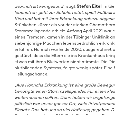
„
Hannah ist kerngesund
“, sagt
Stefan Eitel
im Ge
lebensfroh, geht zur Schule, reitet, spielt Fußball 
Kind und hat mit ihrer Erkrankung nahezu abgesc
Stückchen kürzer als vor der starken Chemotherap
Stammzellspende erhielt. Anfang April 2021 war 
eines Fremden, kamen in der Tübinger Uniklinik a
siebenjährige Mädchen lebensbedrohlich erkrankt 
erfahren: Hannah war Ende 2020, ausgerechnet am
gestürzt, dass die Eltern sie ins Krankenhaus bri
etwas mit ihren Blutwerten nicht stimmte. Die D
blutbildenden Systems, folgte wenig später. Ein
Heilungschance.
„
Aus Hannahs Erkrankung ist eine große Bewegu
benötigte einen Stammzellspender. Für einen klei
weitermachen sollten. Dann haben wir angefang
plötzlich war unser ganzer Ort, viele Privatperson
Einsatz. Das hat uns so viel Hoffnung gegeben. D