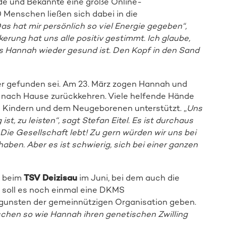
de und Bekannte eine große Online-
0 Menschen ließen sich dabei in die
as hat mir persönlich so viel Energie gegeben“,
rung hat uns alle positiv gestimmt. Ich glaube,
ss Hannah wieder gesund ist. Den Kopf in den Sand
er gefunden sei. Am 23. März zogen Hannah und
 sie nach Hause zurückkehren. Viele helfende Hände
n Kindern und dem Neugeborenen unterstützt. „
Uns
st, zu leisten“, sagt Stefan Eitel. Es ist durchaus
. Die Gesellschaft lebt! Zu gern würden wir uns bei
haben. Aber es ist schwierig, sich bei einer ganzen
s beim
TSV Deizisau
im Juni, bei dem auch die
, soll es noch einmal eine DKMS
ugunsten der gemeinnützigen Organisation geben.
chen so wie Hannah ihren genetischen Zwilling