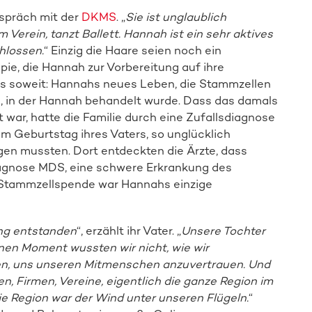
Spender:in werden
spräch mit der
DKMS
. „
Sie ist unglaublich
im Verein, tanzt Ballett. Hannah ist ein sehr aktives
hlossen.
“ Einzig die Haare seien noch ein
ie, die Hannah zur Vorbereitung auf ihre
es soweit: Hannahs neues Leben, die Stammzellen
n, in der Hannah behandelt wurde. Dass das damals
war, hatte die Familie durch eine Zufallsdiagnose
 Geburtstag ihres Vaters, so unglücklich
ngen mussten. Dort entdeckten die Ärzte, dass
iagnose MDS, eine schwere Erkrankung des
e Stammzellspende war Hannahs einzige
ng entstanden
“, erzählt ihr Vater. „
Unsere Tochter
nen Moment wussten wir nicht, wie wir
en, uns unseren Mitmenschen anzuvertrauen. Und
en, Firmen, Vereine, eigentlich die ganze Region im
ie Region war der Wind unter unseren Flügeln.
“