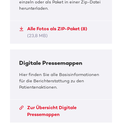
einzeln oder als Paket in einer Zip-Datei
herunterladen.
Alle Fotos als ZIP-Paket (8)
DKMS Pressefoto
DKMS 
(23,8 MB)
Die Region war der Wind unter
Die 
unseren Flügeln
unse
Digitale Pressemappen
Hannah meistert die Chemotherapie
Hanna
Hier finden Sie alle Basisinformationen
JPG, 1,7 MB
JPG, 
für die Berichterstattung zu den
Patientenaktionen.
Zur Übersicht Digitale
Pressemappen