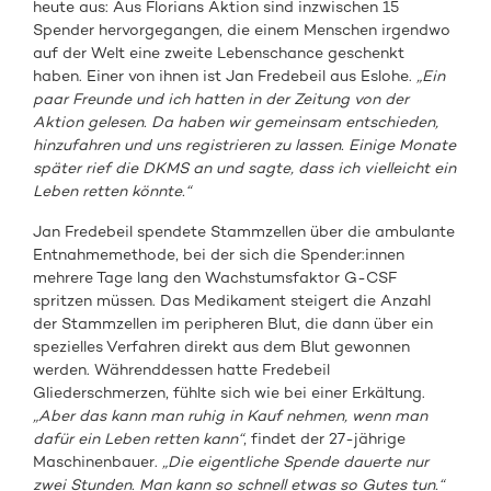
heute aus: Aus Florians Aktion sind inzwischen 15
Spender hervorgegangen, die einem Menschen irgendwo
auf der Welt eine zweite Lebenschance geschenkt
haben. Einer von ihnen ist Jan Fredebeil aus Eslohe.
„Ein
paar Freunde und ich hatten in der Zeitung von der
Aktion gelesen. Da haben wir gemeinsam entschieden,
hinzufahren und uns registrieren zu lassen. Einige Monate
später rief die DKMS an und sagte, dass ich vielleicht ein
Leben retten könnte.“
Jan Fredebeil spendete Stammzellen über die ambulante
Entnahmemethode, bei der sich die Spender:innen
mehrere Tage lang den Wachstumsfaktor G-CSF
spritzen müssen. Das Medikament steigert die Anzahl
der Stammzellen im peripheren Blut, die dann über ein
spezielles Verfahren direkt aus dem Blut gewonnen
werden. Währenddessen hatte Fredebeil
Gliederschmerzen, fühlte sich wie bei einer Erkältung.
„Aber das kann man ruhig in Kauf nehmen, wenn man
dafür ein Leben retten kann“
, findet der 27-jährige
Maschinenbauer.
„Die eigentliche Spende dauerte nur
zwei Stunden. Man kann so schnell etwas so Gutes tun.“