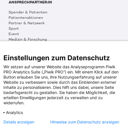
ANSPRECHPARTNER:IN
Spender & Patienten
Patientenaktionen
Partner & Netzwerk
Sport
Event
Medizin & Forschung
Organisation & Transparenz
DKMS Weltweit
Multimedia
Einstellungen zum Datenschutz
Social Media
Wir setzen auf unserer Website das Analyseprogramm Piwik
PRO Analytics Suite („Piwik PRO“) ein. Mit einem Klick auf den
Button erlauben Sie uns, ihre Nutzungserfahrung auf unserer
PRESSEINFOS
Website zu verbessern sowie durch das Einblenden externer
Inhalte zu personalisieren. Dies hilft uns dabei, unsere Seite
Fotos & Media
bedarfsgerecht zu gestalten. Sie haben die Möglichkeit, die
Digitale Pressemappen
erteilten Einwilligungen jederzeit zu verwalten und zu
Patientenaktionen
widerrufen.
Analytics
DKMS SPENDENKONTO
Details anzeigen
Hinweise zum Datenschutz anzeigen