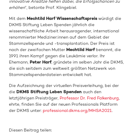
innovative Ansätze helfen dabei, die Erfolgschancen zu
erhöhen
“, betonte Prof. Klingebiel.
Mit dem
Mechtild Harf Wissenschaftspreis
würdigt die
DKMS Stiftung Leben Spenden jährlich die
wissenschaftliche Arbeit herausragender, international
renommierter Mediziner:innen auf dem Gebiet der
Stammzellspende und -transplantation. Der Preis ist
nach der zweifachen Mutter
Mechtild Harf
benannt, die
1991 ihren Kampf gegen die Leukämie verlor. Ihr
Ehemann,
Peter Harf
, gründete im selben Jahr die DKMS,
die sich seitdem zum weltweit größten Netzwerk von
Stammzellspenderdateien entwickelt hat.
Die Aufzeichnung der virtuellen Preisverleihung, bei der
die
DKMS Stiftung Leben Spenden
auch den
letztjährigen Preisträger,
Professor Dr. Fred Falkenburg
,
ehrte, finden Sie auf der neuen Professionals Platform
der DKMS unter:
professional.dkms.org/MHSA2021
.
Diesen Beitrag teilen: