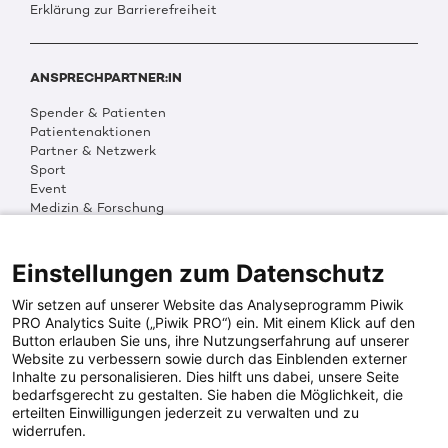
Erklärung zur Barrierefreiheit
ANSPRECHPARTNER:IN
Spender & Patienten
Patientenaktionen
Partner & Netzwerk
Sport
Event
Medizin & Forschung
Organisation & Transparenz
DKMS Weltweit
Multimedia
Einstellungen zum Datenschutz
Social Media
Wir setzen auf unserer Website das Analyseprogramm Piwik
PRO Analytics Suite („Piwik PRO“) ein. Mit einem Klick auf den
Button erlauben Sie uns, ihre Nutzungserfahrung auf unserer
PRESSEINFOS
Website zu verbessern sowie durch das Einblenden externer
Inhalte zu personalisieren. Dies hilft uns dabei, unsere Seite
Fotos & Media
bedarfsgerecht zu gestalten. Sie haben die Möglichkeit, die
Digitale Pressemappen
erteilten Einwilligungen jederzeit zu verwalten und zu
Patientenaktionen
widerrufen.