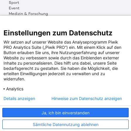
Sport
Event
Medizin & Forschung
Organisation & Transparenz
DKMS Weltweit
Multimedia
Einstellungen zum Datenschutz
Social Media
Wir setzen auf unserer Website das Analyseprogramm Piwik
PRO Analytics Suite („Piwik PRO“) ein. Mit einem Klick auf den
Button erlauben Sie uns, ihre Nutzungserfahrung auf unserer
PRESSEINFOS
Website zu verbessern sowie durch das Einblenden externer
Inhalte zu personalisieren. Dies hilft uns dabei, unsere Seite
Fotos & Media
bedarfsgerecht zu gestalten. Sie haben die Möglichkeit, die
Digitale Pressemappen
erteilten Einwilligungen jederzeit zu verwalten und zu
Patientenaktionen
widerrufen.
Analytics
DKMS SPENDENKONTO
Details anzeigen
Hinweise zum Datenschutz anzeigen
DKMS Donor Center gGmbH
Ja, ich bin einverstanden
IBAN: DE64641500200000255556
BIC: SOLADES1TUB
Sämtliche Datennutzung ablehnen