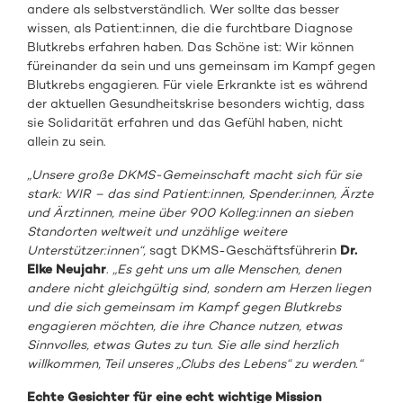
andere als selbstverständlich. Wer sollte das besser
wissen, als Patient:innen, die die furchtbare Diagnose
Blutkrebs erfahren haben. Das Schöne ist: Wir können
füreinander da sein und uns gemeinsam im Kampf gegen
Blutkrebs engagieren. Für viele Erkrankte ist es während
der aktuellen Gesundheitskrise besonders wichtig, dass
sie Solidarität erfahren und das Gefühl haben, nicht
allein zu sein.
„Unsere große DKMS-Gemeinschaft macht sich für sie
stark: WIR – das sind Patient:innen, Spender:innen, Ärzte
und Ärztinnen, meine über 900 Kolleg:innen an sieben
Standorten weltweit und unzählige weitere
Unterstützer:innen“,
sagt DKMS-Geschäftsführerin
Dr.
Elke Neujahr
.
„Es geht uns um alle Menschen, denen
andere nicht gleichgültig sind, sondern am Herzen liegen
und die sich gemeinsam im Kampf gegen Blutkrebs
engagieren möchten, die ihre Chance nutzen, etwas
Sinnvolles, etwas Gutes zu tun.
Sie alle sind herzlich
willkommen, Teil unseres „Clubs des Lebens“ zu werden.“
Echte Gesichter für eine echt wichtige Mission