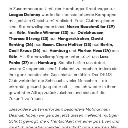
In Zusammenarbeit mit der Hamburger Kreativagentur
Leagas Delaney
wurde die lebensbejahende Kampagne
mit „echten Gesichtern“ realisiert. Erste Clubmitglieder
sind: Stammzellspender:innen
Maren Bauchmüller (29)
aus
Köln, Nadine Wimmer (23)
aus
Odelzhausen
,
Theresa Streng
(23)
aus
Mengerskirchen
,
David
Renting (26)
aus
Essen, Clara Molitor (23)
aus
Berlin,
Cecil Kraus (26)
aus
Hamburg
und
Florian Hess (24)
aus
Köln
. Als Stammzellempfänger unterstützt uns
Lars
Penke (27)
aus
Hamburg
. Sie alle helfen uns dabei,
unsere Clubgemeinschaft bekannt zu machen, indem sie
ihre ganz persönliche Geschichte erzählen. Der DKMS-
Club verbindet die Sehnsucht vieler Menschen – ob
erkrankt, gesund, jung oder alt –, endlich wieder in ihren
gewohnten Alltag zurückzukehren und sich auf die
Zukunft zu freuen.
„Besondere Zeiten erfordern besondere Maßnahmen.
Deshalb haben wir gerade jetzt diesen vielleicht mutigen
Schritt gewagt, die Öffentlichkeit mit einer positiven und
deutlich lebensbejahenden Botschaft anzusprechen. Wir