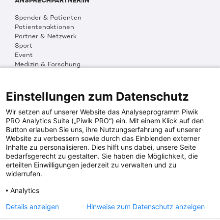
ANSPRECHPARTNER:IN
Spender & Patienten
Patientenaktionen
Partner & Netzwerk
Sport
Event
Medizin & Forschung
Organisation & Transparenz
DKMS Weltweit
Multimedia
Einstellungen zum Datenschutz
Social Media
Wir setzen auf unserer Website das Analyseprogramm Piwik
PRO Analytics Suite („Piwik PRO“) ein. Mit einem Klick auf den
Button erlauben Sie uns, ihre Nutzungserfahrung auf unserer
PRESSEINFOS
Website zu verbessern sowie durch das Einblenden externer
Inhalte zu personalisieren. Dies hilft uns dabei, unsere Seite
Fotos & Media
bedarfsgerecht zu gestalten. Sie haben die Möglichkeit, die
Digitale Pressemappen
erteilten Einwilligungen jederzeit zu verwalten und zu
Patientenaktionen
widerrufen.
Analytics
DKMS SPENDENKONTO
Details anzeigen
Hinweise zum Datenschutz anzeigen