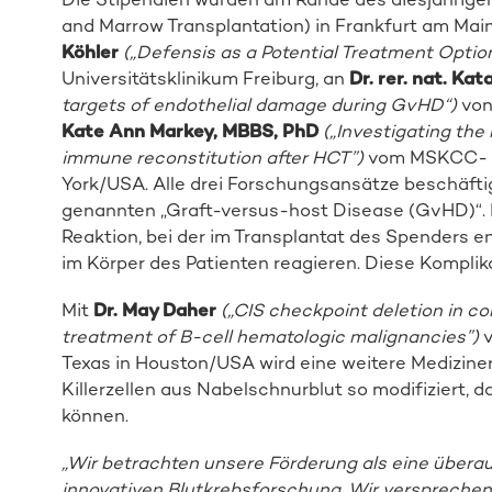
and Marrow Transplantation) in Frankfurt am Mai
Köhler
(„Defensis as a Potential Treatment Optio
Universitätsklinikum Freiburg, an
Dr. rer. nat.
Kata
targets of endothelial damage during GvHD“)
von 
Kate Ann Markey, MBBS, PhD
(„Investigating the
immune reconstitution after HCT”)
vom MSKCC- M
York/USA. Alle drei Forschungsansätze beschäfti
genannten „Graft-versus-host Disease (GvHD)“. 
Reaktion, bei der im Transplantat des Spenders
im Körper des Patienten reagieren. Diese Kompli
Mit
Dr.
May Daher
(„CIS checkpoint deletion in co
treatment of B-cell hematologic malignancies”)
v
Texas in Houston/USA wird eine weitere Medizineri
Killerzellen aus Nabelschnurblut so modifiziert, 
können.
„
Wir betrachten unsere Förderung als eine überaus
innovativen Blutkrebsforschung. Wir versprechen