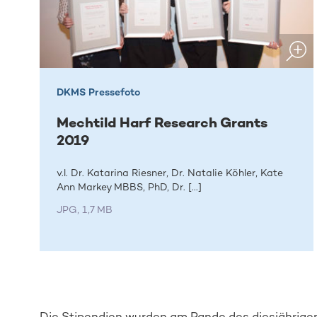
DKMS Pressefoto
Mechtild Harf Research Grants
2019
v.l. Dr. Katarina Riesner, Dr. Natalie Köhler, Kate
Ann Markey MBBS, PhD, Dr. [...]
JPG, 1,7 MB
Die Stipendien wurden am Rande des diesjährige