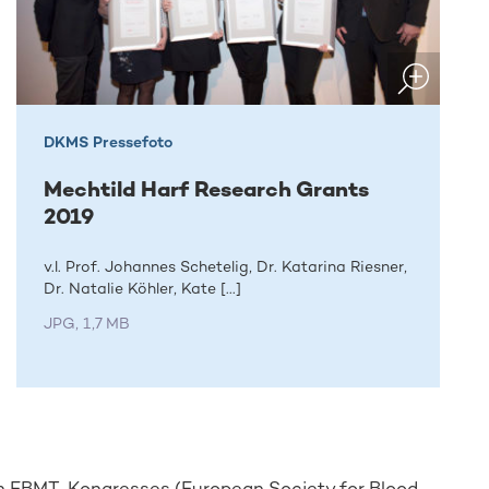
DKMS Pressefoto
Mechtild Harf Research Grants
2019
v.l. Prof. Johannes Schetelig, Dr. Katarina Riesner,
Dr. Natalie Köhler, Kate [...]
JPG, 1,7 MB
n EBMT-Kongresses (European Society for Blood