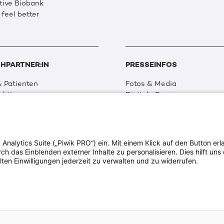
tive Biobank
 feel better
HPARTNER:IN
PRESSEINFOS
 Patienten
Fotos & Media
aktionen
Digitale Pressemappen
 Netzwerk
Patientenaktionen
 Forschung
alytics Suite („Piwik PRO“) ein. Mit einem Klick auf den Button erla
ion & Transparenz
 das Einblenden externer Inhalte zu personalisieren. Dies hilft uns 
tweit
lten Einwilligungen jederzeit zu verwalten und zu widerrufen.
ia
dia