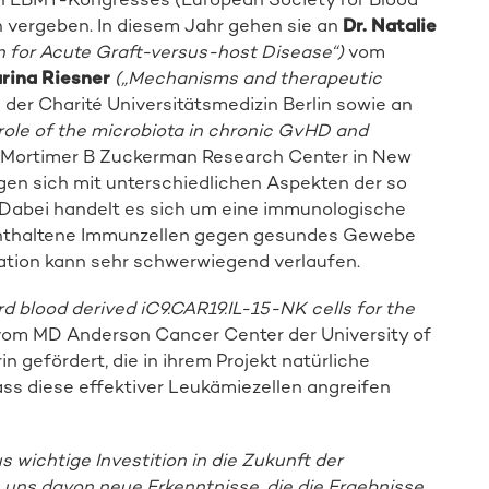
n vergeben. In diesem Jahr gehen sie an
Dr. Natalie
n for Acute Graft-versus-host Disease“)
vom
rina Riesner
(„
Mechanisms and therapeutic
der Charité Universitätsmedizin Berlin sowie an
 role of the microbiota in chronic GvHD and
ortimer B Zuckerman Research Center in New
gen sich mit unterschiedlichen Aspekten der so
Dabei handelt es sich um eine immunologische
 enthaltene Immunzellen gegen gesundes Gewebe
kation kann sehr schwerwiegend verlaufen.
rd blood derived iC9.CAR19.IL-15-NK cells for the
Spender:in werden
om MD Anderson Cancer Center der University of
n gefördert, die in ihrem Projekt natürliche
dass diese effektiver Leukämiezellen angreifen
 wichtige Investition in die Zukunft der
 uns davon neue Erkenntnisse, die die Ergebnisse