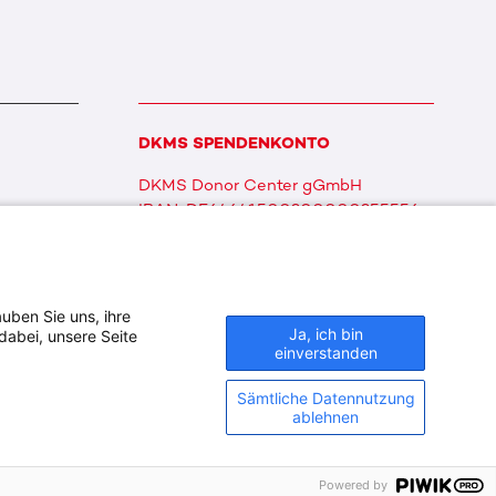
DKMS SPENDENKONTO
DKMS Donor Center gGmbH
IBAN: DE64641500200000255556
BIC: SOLADES1TUB
uben Sie uns, ihre
Ja, ich bin
dabei, unsere Seite
einverstanden
Sämtliche Datennutzung
ablehnen
Powered by