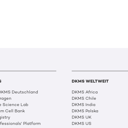
S
DKMS WELTWEIT
 DKMS Deutschland
DKMS Africa
Fragen
DKMS Chile
e Science Lab
DKMS India
m Cell Bank
DKMS Polska
istry
DKMS UK
essionals' Platform
DKMS US