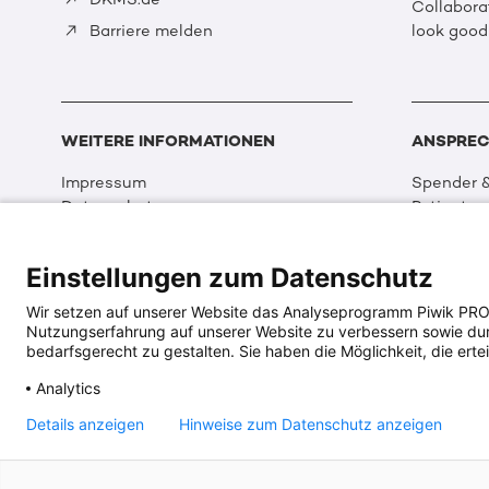
Collabora
look good
Barriere melden
WEITERE INFORMATIONEN
ANSPREC
Impressum
Spender &
Datenschutz
Patienten
Disclaimer
Partner &
Cookie Einstellungen
Sport
Einstellungen zum Datenschutz
Erklärung zur Barrierefreiheit
Event
Medizin &
Wir setzen auf unserer Website das Analyseprogramm Piwik PRO An
Organisat
Nutzungserfahrung auf unserer Website zu verbessern sowie durch
DKMS Wel
bedarfsgerecht zu gestalten. Sie haben die Möglichkeit, die ertei
Multimed
Analytics
Social Me
Details anzeigen
Hinweise zum Datenschutz anzeigen