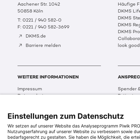
Aachener Str. 1042
Häufige 
50858 Köln
DKMS Lif
DKMS Ste
T: 0221 / 940 582-0
DKMS Reg
F: 0221 / 940 582-3699
DKMS Prof
DKMS.de
Collabora
look good
Barriere melden
WEITERE INFORMATIONEN
ANSPREC
Impressum
Spender &
Datenschutz
Patienten
Disclaimer
Partner &
Cookie Einstellungen
Sport
Einstellungen zum Datenschutz
Erklärung zur Barrierefreiheit
Event
Medizin &
Wir setzen auf unserer Website das Analyseprogramm Piwik PRO An
Organisat
Nutzungserfahrung auf unserer Website zu verbessern sowie durch
DKMS Wel
bedarfsgerecht zu gestalten. Sie haben die Möglichkeit, die ertei