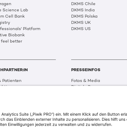
Fragen
DKMS Chile
e Science Lab
DKMS India
m Cell Bank
DKMS Polska
istry
DKMS UK
essionals' Platform
DKMS US
tive Biobank
 feel better
HPARTNER:IN
PRESSEINFOS
 Patienten
Fotos & Media
aktionen
Digitale Pressemappen
 Netzwerk
Patientenaktionen
 Forschung
alytics Suite („Piwik PRO“) ein. Mit einem Klick auf den Button erla
ion & Transparenz
 das Einblenden externer Inhalte zu personalisieren. Dies hilft uns 
tweit
lten Einwilligungen jederzeit zu verwalten und zu widerrufen.