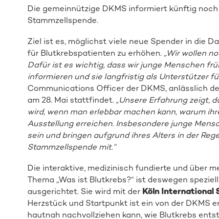
Die gemeinnützige DKMS informiert künftig noc
Stammzellspende.
Ziel ist es, möglichst viele neue Spender in die
für Blutkrebspatienten zu erhöhen.
„Wir wollen n
Dafür ist es wichtig, dass wir junge Menschen fr
informieren und sie langfristig als
Unterstützer f
Communications Officer der DKMS, anlässlich d
am 28. Mai stattfindet.
„Unsere Erfahrung zeigt, d
wird, wenn man erlebbar machen kann, warum ihre H
Ausstellung erreichen.
Insbesondere junge Mensc
sein und bringen aufgrund ihres Alters in der Reg
Stammzellspende mit.“
Die interaktive, medizinisch fundierte und über
Thema „Was ist Blutkrebs?“ ist deswegen speziel
ausgerichtet. Sie wird mit der
Köln International 
Herzstück und Startpunkt ist ein von der DKMS en
hautnah nachvollziehen kann, wie Blutkrebs ent