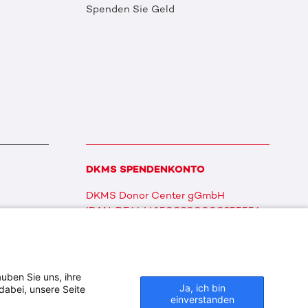
Spenden Sie Geld
DKMS SPENDENKONTO
DKMS Donor Center gGmbH
IBAN: DE64641500200000255556
BIC: SOLADES1TUB
uben Sie uns, ihre
Ja, ich bin
dabei, unsere Seite
einverstanden