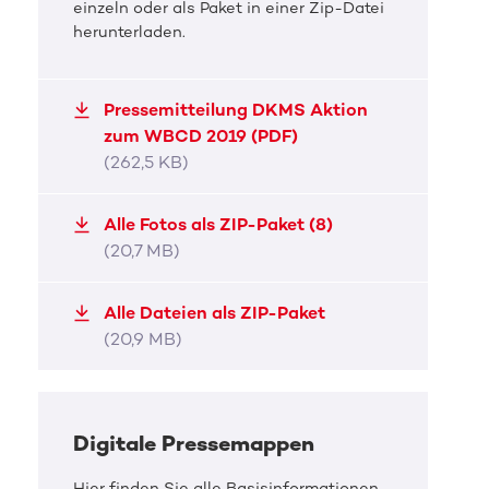
einzeln oder als Paket in einer Zip-Datei
herunterladen.
DKMS Pressefoto
DKMS 
Pressemitteilung DKMS Aktion
Gemeinsamer Aufruf
Büh
zum WBCD 2019 (PDF)
(262,5 KB)
Ivo Kortlang, Schauspieler (l.) und Rinah, geheilte
Schaus
Blutkrebspatientin
den Bl
Alle Fotos als ZIP-Paket (8)
(20,7 MB)
JPG, 5,6 MB
JPG, 
Alle Dateien als ZIP-Paket
(20,9 MB)
Digitale Pressemappen
Hier finden Sie alle Basisinformationen