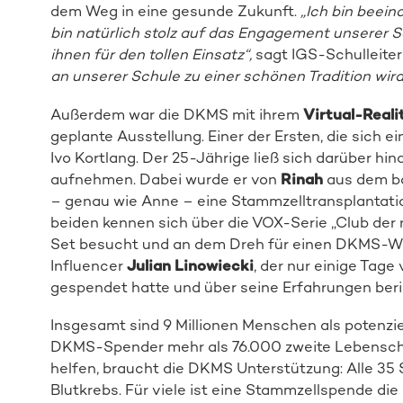
dem Weg in eine gesunde Zukunft.
„Ich bin beeind
bin natürlich stolz auf das Engagement unserer 
ihnen für den tollen Einsatz“,
sagt IGS-Schulleiter
an unserer Schule zu einer schönen Tradition wird
Außerdem war die DKMS mit ihrem
Virtual-Reali
geplante Ausstellung. Einer der Ersten, die sich e
Ivo Kortlang. Der 25-Jährige ließ sich darüber hi
aufnehmen. Dabei wurde er von
Rinah
aus dem ba
– genau wie Anne – eine Stammzelltransplantatio
beiden kennen sich über die VOX-Serie „Club der 
Set besucht und an dem Dreh für einen DKMS-Wer
Influencer
Julian Linowiecki
, der nur einige Tag
gespendet hatte und über seine Erfahrungen beri
Insgesamt sind 9 Millionen Menschen als potenzie
DKMS-Spender mehr als 76.000 zweite Lebenscha
helfen, braucht die DKMS Unterstützung: Alle 35
Blutkrebs. Für viele ist eine Stammzellspende di