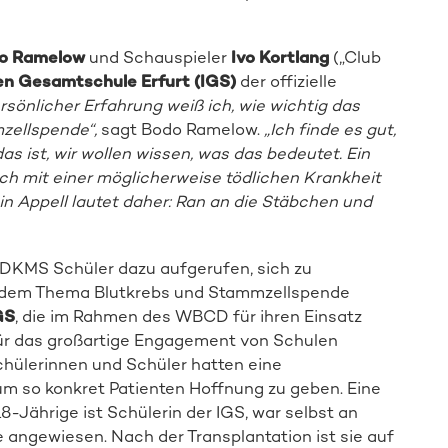
o Ramelow
und Schauspieler
Ivo Kortlang
(„Club
en Gesamtschule Erfurt (IGS)
der offizielle
rsönlicher Erfahrung weiß ich, wie wichtig das
mzellspende“,
sagt Bodo Ramelow.
„Ich finde es gut,
s ist, wir wollen wissen, was das bedeutet. Ein
h mit einer möglicherweise tödlichen Krankheit
in Appell lautet daher: Ran an die Stäbchen und
 DKMS Schüler dazu aufgerufen, sich zu
t dem Thema Blutkrebs und Stammzellspende
GS
, die im Rahmen des WBCD für ihren Einsatz
für das großartige Engagement von Schulen
Schülerinnen und Schüler hatten eine
 um so konkret Patienten Hoffnung zu geben. Eine
18-Jährige ist Schülerin der IGS, war selbst an
 angewiesen. Nach der Transplantation ist sie auf