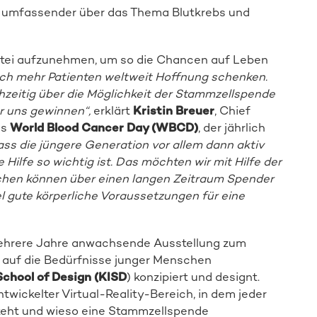
h umfassender über das Thema Blutkrebs und
 Datei aufzunehmen, um so die Chancen auf Leben
och mehr Patienten weltweit Hoffnung schenken.
ühzeitig über die Möglichkeit der Stammzellspende
ür uns gewinnen“,
erklärt
Kristin Breuer
, Chief
es
World Blood Cancer Day (WBCD)
, der jährlich
Spender:in werden
ass die jüngere Generation vor allem dann aktiv
ilfe so wichtig ist. Das möchten wir mit Hilfe der
hen können über einen langen Zeitraum Spender
el gute körperliche Voraussetzungen für eine
 mehrere Jahre anwachsende Ausstellung zum
l auf die Bedürfnisse junger Menschen
School of Design (KISD
) konzipiert und designt.
twickelter Virtual-Reality-Bereich, in dem jeder
steht und wieso eine Stammzellspende