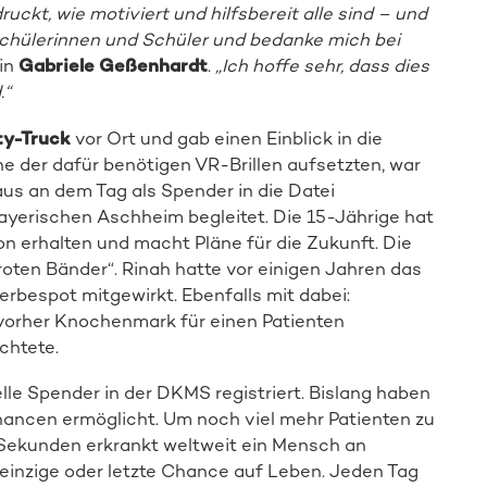
ruckt, wie motiviert und hilfsbereit alle sind – und
Schülerinnen und Schüler und bedanke mich bei
in
Gabriele Geßenhardt
.
„Ich hoffe sehr, dass dies
.“
ty-Truck
vor Ort und gab einen Einblick in die
ine der dafür benötigen VR-Brillen aufsetzten, war
naus an dem Tag als Spender in die Datei
yerischen Aschheim begleitet. Die 15-Jährige hat
n erhalten und macht Pläne für die Zukunft. Die
roten Bänder“. Rinah hatte vor einigen Jahren das
bespot mitgewirkt. Ebenfalls mit dabei:
e vorher Knochenmark für einen Patienten
chtete.
lle Spender in der DKMS registriert. Bislang haben
ncen ermöglicht. Um noch viel mehr Patienten zu
 Sekunden erkrankt weltweit ein Mensch an
e einzige oder letzte Chance auf Leben. Jeden Tag