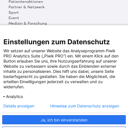
Patientenaktionen
Partner & Netzwerk
Sport
Event
Medizin & Forschung
Organisation & Transparenz
DKMS Weltweit
Multimedia
Einstellungen zum Datenschutz
Social Media
Wir setzen auf unserer Website das Analyseprogramm Piwik
PRO Analytics Suite („Piwik PRO“) ein. Mit einem Klick auf den
Button erlauben Sie uns, ihre Nutzungserfahrung auf unserer
PRESSEINFOS
Website zu verbessern sowie durch das Einblenden externer
Inhalte zu personalisieren. Dies hilft uns dabei, unsere Seite
Fotos & Media
bedarfsgerecht zu gestalten. Sie haben die Möglichkeit, die
Digitale Pressemappen
erteilten Einwilligungen jederzeit zu verwalten und zu
Patientenaktionen
widerrufen.
Analytics
DKMS SPENDENKONTO
Details anzeigen
Hinweise zum Datenschutz anzeigen
DKMS Donor Center gGmbH
Ja, ich bin einverstanden
IBAN: DE64641500200000255556
BIC: SOLADES1TUB