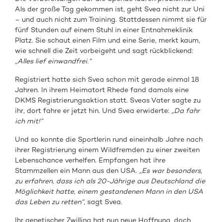
Als der große Tag gekommen ist, geht Svea nicht zur Uni
– und auch nicht zum Training. Stattdessen nimmt sie für
fünf Stunden auf einem Stuhl in einer Entnahmeklinik
Platz. Sie schaut einen Film und eine Serie, merkt kaum,
wie schnell die Zeit vorbeigeht und sagt rückblickend:
„Alles lief einwandfrei.“
Registriert hatte sich Svea schon mit gerade einmal 18
Jahren. In ihrem Heimatort Rhede fand damals eine
DKMS Registrierungsaktion statt. Sveas Vater sagte zu
ihr, dort fahre er jetzt hin. Und Svea erwiderte:
„Da fahr
ich mit!“
Und so konnte die Sportlerin rund eineinhalb Jahre nach
ihrer Registrierung einem Wildfremden zu einer zweiten
Lebenschance verhelfen. Empfangen hat ihre
Stammzellen ein Mann aus den USA.
„Es war besonders,
zu erfahren, dass ich als 20-Jährige aus Deutschland die
Möglichkeit hatte, einem gestandenen Mann in den USA
das Leben zu retten“
, sagt Svea.
Ihr genetischer Zwilling hat nun neue Hoffnung, doch