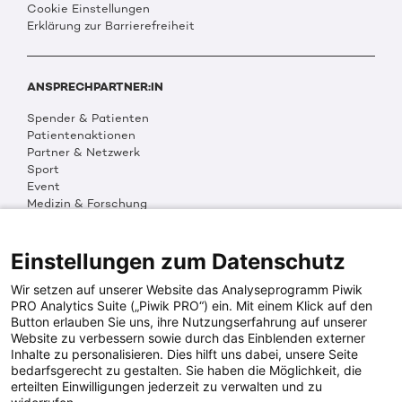
Cookie Einstellungen
Erklärung zur Barrierefreiheit
ANSPRECHPARTNER:IN
Spender & Patienten
Patientenaktionen
Partner & Netzwerk
Sport
Event
Medizin & Forschung
Organisation & Transparenz
DKMS Weltweit
Multimedia
Einstellungen zum Datenschutz
Social Media
Wir setzen auf unserer Website das Analyseprogramm Piwik
PRO Analytics Suite („Piwik PRO“) ein. Mit einem Klick auf den
Button erlauben Sie uns, ihre Nutzungserfahrung auf unserer
PRESSEINFOS
Website zu verbessern sowie durch das Einblenden externer
Inhalte zu personalisieren. Dies hilft uns dabei, unsere Seite
Fotos & Media
bedarfsgerecht zu gestalten. Sie haben die Möglichkeit, die
Digitale Pressemappen
erteilten Einwilligungen jederzeit zu verwalten und zu
Patientenaktionen