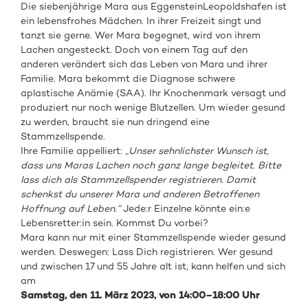
Die siebenjährige Mara aus EggensteinLeopoldshafen ist
ein lebensfrohes Mädchen. In ihrer Freizeit singt und
tanzt sie gerne. Wer Mara begegnet, wird von ihrem
Lachen angesteckt. Doch von einem Tag auf den
anderen verändert sich das Leben von Mara und ihrer
Familie. Mara bekommt die Diagnose schwere
aplastische Anämie (SAA). Ihr Knochenmark versagt und
produziert nur noch wenige Blutzellen. Um wieder gesund
zu werden, braucht sie nun dringend eine
Stammzellspende.
Ihre Familie appelliert:
„Unser sehnlichster Wunsch ist,
dass uns Maras Lachen noch ganz lange begleitet. Bitte
lass dich als Stammzellspender registrieren. Damit
schenkst du unserer Mara und anderen Betroffenen
Hoffnung auf Leben.“
Jede:r Einzelne könnte ein:e
Lebensretter:in sein. Kommst Du vorbei?
Mara kann nur mit einer Stammzellspende wieder gesund
werden. Deswegen: Lass Dich registrieren. Wer gesund
und zwischen 17 und 55 Jahre alt ist, kann helfen und sich
am
Samstag
, den
11. März
2023
,
von 14
:00
–
18
:00
Uhr