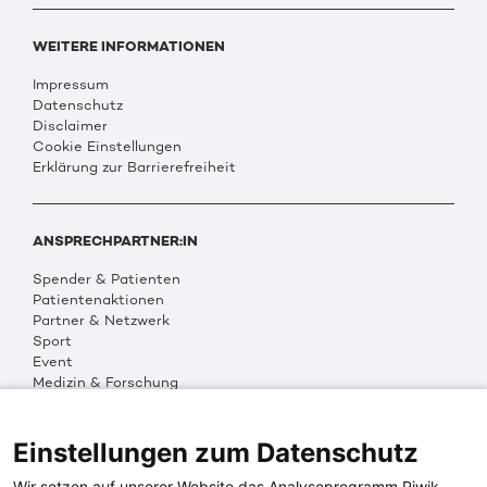
WEITERE INFORMATIONEN
Impressum
Datenschutz
Disclaimer
Cookie Einstellungen
Erklärung zur Barrierefreiheit
ANSPRECHPARTNER:IN
Spender & Patienten
Patientenaktionen
Partner & Netzwerk
Sport
Event
Medizin & Forschung
Organisation & Transparenz
DKMS Weltweit
Multimedia
Einstellungen zum Datenschutz
Social Media
Wir setzen auf unserer Website das Analyseprogramm Piwik