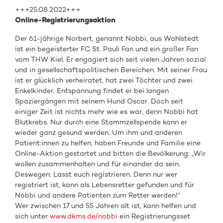
+++25.08.2022+++
Online-Registrierungsaktion
Der 61-jährige Norbert, genannt Nobbi, aus Wahlstedt
ist ein begeisterter FC St. Pauli Fan und ein großer Fan
vom THW Kiel. Er engagiert sich seit vielen Jahren sozial
und in gesellschaftspolitischen Bereichen. Mit seiner Frau
ist er glücklich verheiratet, hat zwei Töchter und zwei
Enkelkinder. Entspannung findet er bei langen
Spaziergängen mit seinem Hund Oscar. Doch seit
einiger Zeit ist nichts mehr wie es war, denn Nobbi hat
Blutkrebs. Nur durch eine Stammzellspende kann er
wieder ganz gesund werden. Um ihm und anderen
Patient:innen zu helfen, haben Freunde und Familie eine
Online-Aktion gestartet und bitten die Bevölkerung: „Wir
wollen zusammenhalten und für einander da sein.
Deswegen: Lasst euch registrieren. Denn nur wer
registriert ist, kann als Lebensretter gefunden und für
Nobbi und andere Patienten zum Retter werden!“
Wer zwischen 17 und 55 Jahren alt ist, kann helfen und
sich unter
www.dkms.de/nobbi
ein Registrierungsset