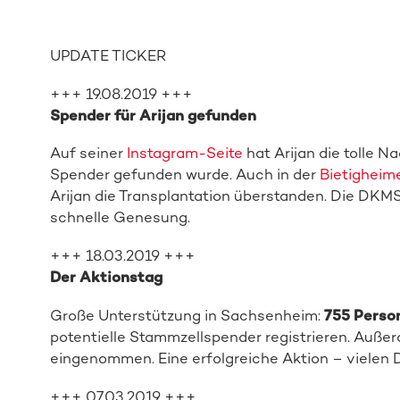
UPDATE TICKER
+++ 19.08.2019 +++
Spender für Arijan gefunden
Auf seiner
Instagram-Seite
hat Arijan die tolle N
Spender gefunden wurde. Auch in der
Bietigheime
Arijan die Transplantation überstanden. Die DKM
schnelle Genesung.
+++ 18.03.2019 +++
Der Aktionstag
Große Unterstützung in Sachsenheim:
755 Perso
potentielle Stammzellspender registrieren. Auß
eingenommen. Eine erfolgreiche Aktion – vielen D
+++ 07.03.2019 +++