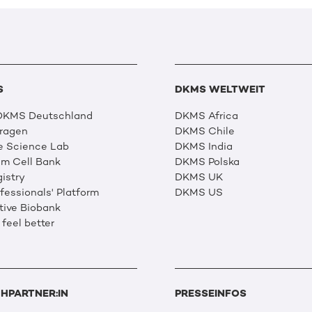
S
DKMS WELTWEIT
 DKMS Deutschland
DKMS Africa
Fragen
DKMS Chile
e Science Lab
DKMS India
m Cell Bank
DKMS Polska
istry
DKMS UK
essionals' Platform
DKMS US
tive Biobank
 feel better
HPARTNER:IN
PRESSEINFOS