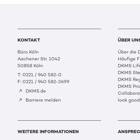
KONTAKT
ÜBER UN
Büro Köln
Über die
Aachener Str. 1042
Häufige 
50858 Köln
DKMS Lif
DKMS Ste
T: 0221 / 940 582-0
DKMS Reg
F: 0221 / 940 582-3699
DKMS Prof
DKMS.de
Collabora
look good
Barriere melden
WEITERE INFORMATIONEN
ANSPREC