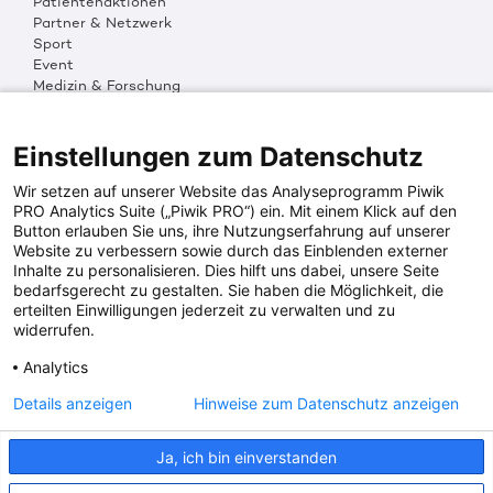
Patientenaktionen
Partner & Netzwerk
Sport
Event
Medizin & Forschung
Organisation & Transparenz
DKMS Weltweit
Multimedia
Einstellungen zum Datenschutz
Social Media
Wir setzen auf unserer Website das Analyseprogramm Piwik
PRO Analytics Suite („Piwik PRO“) ein. Mit einem Klick auf den
Button erlauben Sie uns, ihre Nutzungserfahrung auf unserer
PRESSEINFOS
Website zu verbessern sowie durch das Einblenden externer
Inhalte zu personalisieren. Dies hilft uns dabei, unsere Seite
Fotos & Media
bedarfsgerecht zu gestalten. Sie haben die Möglichkeit, die
Digitale Pressemappen
erteilten Einwilligungen jederzeit zu verwalten und zu
Patientenaktionen
widerrufen.
Analytics
DKMS SPENDENKONTO
Details anzeigen
Hinweise zum Datenschutz anzeigen
DKMS Donor Center gGmbH
Ja, ich bin einverstanden
IBAN: DE64641500200000255556
BIC: SOLADES1TUB