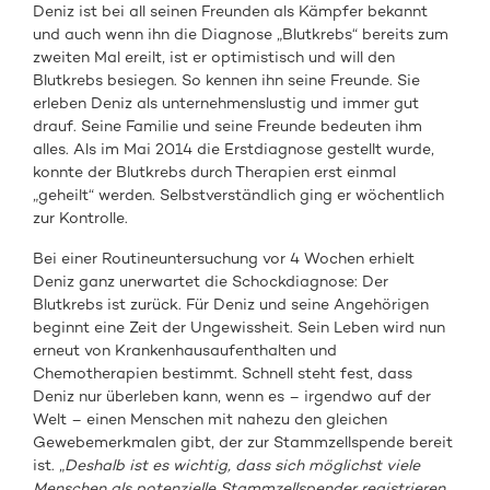
Deniz ist bei all seinen Freunden als Kämpfer bekannt
und auch wenn ihn die Diagnose „Blutkrebs“ bereits zum
zweiten Mal ereilt, ist er optimistisch und will den
Blutkrebs besiegen. So kennen ihn seine Freunde. Sie
erleben Deniz als unternehmenslustig und immer gut
drauf. Seine Familie und seine Freunde bedeuten ihm
alles. Als im Mai 2014 die Erstdiagnose gestellt wurde,
konnte der Blutkrebs durch Therapien erst einmal
„geheilt“ werden. Selbstverständlich ging er wöchentlich
zur Kontrolle.
Bei einer Routineuntersuchung vor 4 Wochen erhielt
Deniz ganz unerwartet die Schockdiagnose: Der
Blutkrebs ist zurück. Für Deniz und seine Angehörigen
beginnt eine Zeit der Ungewissheit. Sein Leben wird nun
erneut von Krankenhausaufenthalten und
Chemotherapien bestimmt. Schnell steht fest, dass
Deniz nur überleben kann, wenn es – irgendwo auf der
Welt – einen Menschen mit nahezu den gleichen
Gewebemerkmalen gibt, der zur Stammzellspende bereit
ist. „
Deshalb ist es wichtig, dass sich möglichst viele
Menschen als potenzielle Stammzellspender registrieren