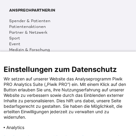
ANSPRECHPARTNER:IN
Spender & Patienten
Patientenaktionen
Partner & Netzwerk
Sport
Event
Medizin & Forschung
Organisation & Transparenz
DKMS Weltweit
Multimedia
Einstellungen zum Datenschutz
Social Media
Wir setzen auf unserer Website das Analyseprogramm Piwik
PRO Analytics Suite („Piwik PRO“) ein. Mit einem Klick auf den
Button erlauben Sie uns, ihre Nutzungserfahrung auf unserer
PRESSEINFOS
Website zu verbessern sowie durch das Einblenden externer
Inhalte zu personalisieren. Dies hilft uns dabei, unsere Seite
Fotos & Media
bedarfsgerecht zu gestalten. Sie haben die Möglichkeit, die
Digitale Pressemappen
erteilten Einwilligungen jederzeit zu verwalten und zu
Patientenaktionen
widerrufen.
Analytics