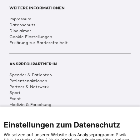
WEITERE INFORMATIONEN
Impressum
Datenschutz
Disclaimer
Cookie Einstellungen
Erklärung zur Barrierefreiheit
ANSPRECHPARTNER:IN
Spender & Patienten
Patientenaktionen
Partner & Netzwerk
Sport
Event
Medizin & Forschung
Organisation & Transparenz
DKMS Weltweit
Multimedia
Einstellungen zum Datenschutz
Social Media
Wir setzen auf unserer Website das Analyseprogramm Piwik