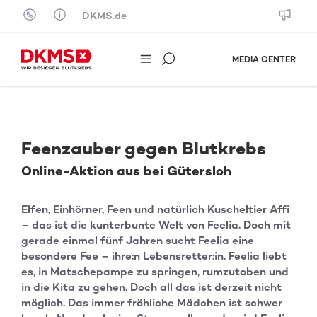
Skip to content
DKMS.de
MEDIA CENTER
Feenzauber gegen Blutkrebs
Online-Aktion aus bei Gütersloh
Elfen, Einhörner, Feen und natürlich Kuscheltier Affi
– das ist die kunterbunte Welt von Feelia. Doch mit
gerade einmal fünf Jahren sucht Feelia eine
besondere Fee – ihre:n Lebensretter:in. Feelia liebt
es, in Matschepampe zu springen, rumzutoben und
in die Kita zu gehen. Doch all das ist derzeit nicht
möglich. Das immer fröhliche Mädchen ist schwer