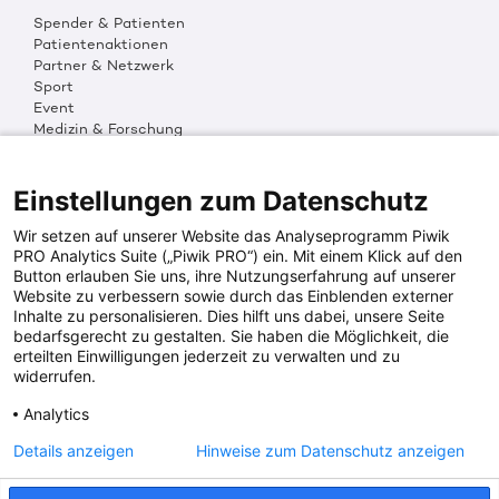
Spender & Patienten
Patientenaktionen
Partner & Netzwerk
Sport
Event
Medizin & Forschung
Organisation & Transparenz
DKMS Weltweit
Multimedia
Einstellungen zum Datenschutz
Social Media
Wir setzen auf unserer Website das Analyseprogramm Piwik
PRO Analytics Suite („Piwik PRO“) ein. Mit einem Klick auf den
Button erlauben Sie uns, ihre Nutzungserfahrung auf unserer
PRESSEINFOS
Website zu verbessern sowie durch das Einblenden externer
Inhalte zu personalisieren. Dies hilft uns dabei, unsere Seite
Fotos & Media
bedarfsgerecht zu gestalten. Sie haben die Möglichkeit, die
Digitale Pressemappen
erteilten Einwilligungen jederzeit zu verwalten und zu
Patientenaktionen
widerrufen.
Analytics
DKMS SPENDENKONTO
Details anzeigen
Hinweise zum Datenschutz anzeigen
DKMS Donor Center gGmbH