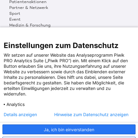
Patientenaktionen
Partner & Netzwerk
Sport
Event
Medizin & Forschung
Organisation & Transparenz
DKMS Weltweit
Multimedia
Einstellungen zum Datenschutz
Social Media
Wir setzen auf unserer Website das Analyseprogramm Piwik
PRO Analytics Suite („Piwik PRO“) ein. Mit einem Klick auf den
Button erlauben Sie uns, ihre Nutzungserfahrung auf unserer
PRESSEINFOS
Website zu verbessern sowie durch das Einblenden externer
Inhalte zu personalisieren. Dies hilft uns dabei, unsere Seite
Fotos & Media
bedarfsgerecht zu gestalten. Sie haben die Möglichkeit, die
Digitale Pressemappen
erteilten Einwilligungen jederzeit zu verwalten und zu
Patientenaktionen
widerrufen.
Analytics
DKMS SPENDENKONTO
Details anzeigen
Hinweise zum Datenschutz anzeigen
DKMS Donor Center gGmbH
Ja, ich bin einverstanden
IBAN: DE64641500200000255556
BIC: SOLADES1TUB