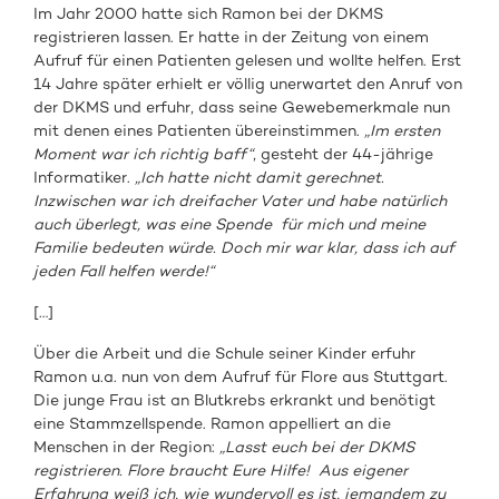
Im Jahr 2000 hatte sich Ramon bei der DKMS
registrieren lassen. Er hatte in der Zeitung von einem
Aufruf für einen Patienten gelesen und wollte helfen. Erst
14 Jahre später erhielt er völlig unerwartet den Anruf von
der DKMS und erfuhr, dass seine Gewebemerkmale nun
mit denen eines Patienten übereinstimmen.
„Im ersten
Moment war ich richtig baff“
, gesteht der 44-jährige
Informatiker.
„Ich hatte nicht damit gerechnet.
Inzwischen war ich dreifacher Vater und habe natürlich
auch überlegt, was eine Spende für mich und meine
Familie bedeuten würde. Doch mir war klar, dass ich auf
jeden Fall helfen werde!“
[…]
Über die Arbeit und die Schule seiner Kinder erfuhr
Ramon u.a. nun von dem Aufruf für Flore aus Stuttgart.
Die junge Frau ist an Blutkrebs erkrankt und benötigt
eine Stammzellspende. Ramon appelliert an die
Menschen in der Region:
„Lasst euch bei der DKMS
registrieren. Flore braucht Eure Hilfe! Aus eigener
Erfahrung weiß ich, wie wundervoll es ist, jemandem zu