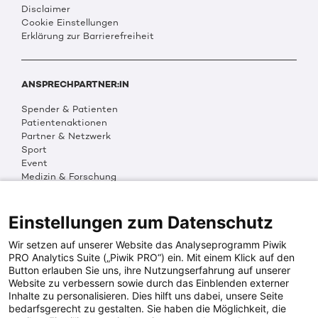
Disclaimer
Cookie Einstellungen
Erklärung zur Barrierefreiheit
ANSPRECHPARTNER:IN
Spender & Patienten
Patientenaktionen
Partner & Netzwerk
Sport
Event
Medizin & Forschung
Organisation & Transparenz
DKMS Weltweit
Multimedia
Einstellungen zum Datenschutz
Social Media
Wir setzen auf unserer Website das Analyseprogramm Piwik
PRO Analytics Suite („Piwik PRO“) ein. Mit einem Klick auf den
Button erlauben Sie uns, ihre Nutzungserfahrung auf unserer
PRESSEINFOS
Website zu verbessern sowie durch das Einblenden externer
Inhalte zu personalisieren. Dies hilft uns dabei, unsere Seite
Fotos & Media
bedarfsgerecht zu gestalten. Sie haben die Möglichkeit, die
Digitale Pressemappen