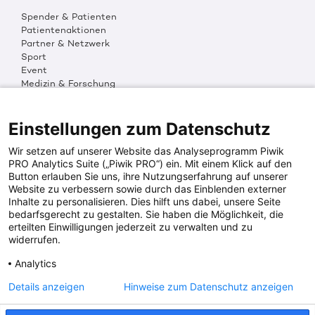
Spender & Patienten
Patientenaktionen
Partner & Netzwerk
Sport
Event
Medizin & Forschung
Organisation & Transparenz
DKMS Weltweit
Multimedia
Einstellungen zum Datenschutz
Social Media
Wir setzen auf unserer Website das Analyseprogramm Piwik
PRO Analytics Suite („Piwik PRO“) ein. Mit einem Klick auf den
Button erlauben Sie uns, ihre Nutzungserfahrung auf unserer
PRESSEINFOS
Website zu verbessern sowie durch das Einblenden externer
Inhalte zu personalisieren. Dies hilft uns dabei, unsere Seite
Fotos & Media
bedarfsgerecht zu gestalten. Sie haben die Möglichkeit, die
Digitale Pressemappen
erteilten Einwilligungen jederzeit zu verwalten und zu
Patientenaktionen
widerrufen.
Analytics
DKMS SPENDENKONTO
Details anzeigen
Hinweise zum Datenschutz anzeigen
DKMS Donor Center gGmbH