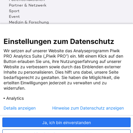
Partner & Netzwerk
Sport
Event
Medizin & Forschung
Organisation & Transparenz
DKMS Weltweit
Multimedia
Einstellungen zum Datenschutz
Social Media
Wir setzen auf unserer Website das Analyseprogramm Piwik
PRO Analytics Suite („Piwik PRO“) ein. Mit einem Klick auf den
Button erlauben Sie uns, ihre Nutzungserfahrung auf unserer
PRESSEINFOS
Website zu verbessern sowie durch das Einblenden externer
Inhalte zu personalisieren. Dies hilft uns dabei, unsere Seite
Fotos & Media
bedarfsgerecht zu gestalten. Sie haben die Möglichkeit, die
Digitale Pressemappen
erteilten Einwilligungen jederzeit zu verwalten und zu
Patientenaktionen
widerrufen.
Analytics
DKMS SPENDENKONTO
Details anzeigen
Hinweise zum Datenschutz anzeigen
DKMS Donor Center gGmbH
Ja, ich bin einverstanden
IBAN: DE64641500200000255556
BIC: SOLADES1TUB