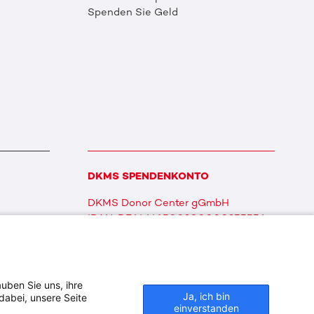
Spenden Sie Geld
DKMS SPENDENKONTO
DKMS Donor Center gGmbH
IBAN: DE64641500200000255556
BIC: SOLADES1TUB
uben Sie uns, ihre
Ja, ich bin
dabei, unsere Seite
einverstanden