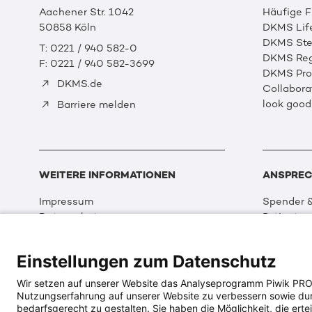
Aachener Str. 1042
Häufige 
50858 Köln
DKMS Lif
DKMS Ste
T: 0221 / 940 582-0
DKMS Reg
F: 0221 / 940 582-3699
DKMS Prof
DKMS.de
Collabora
look good
Barriere melden
WEITERE INFORMATIONEN
ANSPREC
Impressum
Spender &
Datenschutz
Patienten
Disclaimer
Partner &
Cookie Einstellungen
Sport
Einstellungen zum Datenschutz
Erklärung zur Barrierefreiheit
Event
Medizin &
Wir setzen auf unserer Website das Analyseprogramm Piwik PRO An
Organisat
Nutzungserfahrung auf unserer Website zu verbessern sowie durch
DKMS Wel
bedarfsgerecht zu gestalten. Sie haben die Möglichkeit, die ertei