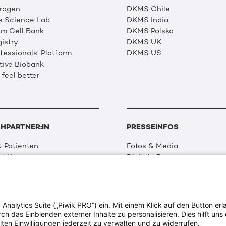
Fragen
DKMS Chile
e Science Lab
DKMS India
m Cell Bank
DKMS Polska
istry
DKMS UK
essionals' Platform
DKMS US
tive Biobank
 feel better
HPARTNER:IN
PRESSEINFOS
 Patienten
Fotos & Media
aktionen
Digitale Pressemappen
 Netzwerk
Patientenaktionen
 Forschung
alytics Suite („Piwik PRO“) ein. Mit einem Klick auf den Button erla
ion & Transparenz
 das Einblenden externer Inhalte zu personalisieren. Dies hilft uns 
tweit
lten Einwilligungen jederzeit zu verwalten und zu widerrufen.