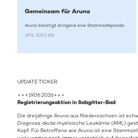
Gemeinsam für Aruna
Aruna benötigt dringend eine Stammzellspende.
JPG, 100,1 KB
UPDATE TICKER
+++19.06.2026+++
Registrierungsaktion in Salzgitter-Bad:
Die dreijährige Aruna aus Niedersachsen ist schwe
Diagnose akute myeloische Leukämie (AML) gestel
Kopf. Für Betroffene wie Aruna ist eine Stammzel
viele warten noch immer vergeblich auf ihr perfe