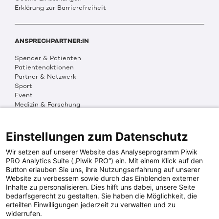
Erklärung zur Barrierefreiheit
ANSPRECHPARTNER:IN
Spender & Patienten
Patientenaktionen
Partner & Netzwerk
Sport
Event
Medizin & Forschung
Organisation & Transparenz
DKMS Weltweit
Multimedia
Einstellungen zum Datenschutz
Social Media
Wir setzen auf unserer Website das Analyseprogramm Piwik
PRO Analytics Suite („Piwik PRO“) ein. Mit einem Klick auf den
Button erlauben Sie uns, ihre Nutzungserfahrung auf unserer
PRESSEINFOS
Website zu verbessern sowie durch das Einblenden externer
Inhalte zu personalisieren. Dies hilft uns dabei, unsere Seite
Fotos & Media
bedarfsgerecht zu gestalten. Sie haben die Möglichkeit, die
Digitale Pressemappen
erteilten Einwilligungen jederzeit zu verwalten und zu
Patientenaktionen
widerrufen.