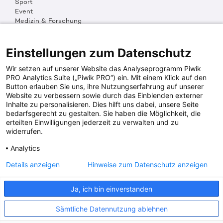
Sport
Event
Medizin & Forschung
Organisation & Transparenz
DKMS Weltweit
Multimedia
Einstellungen zum Datenschutz
Social Media
Wir setzen auf unserer Website das Analyseprogramm Piwik
PRO Analytics Suite („Piwik PRO“) ein. Mit einem Klick auf den
Button erlauben Sie uns, ihre Nutzungserfahrung auf unserer
PRESSEINFOS
Website zu verbessern sowie durch das Einblenden externer
Inhalte zu personalisieren. Dies hilft uns dabei, unsere Seite
Fotos & Media
bedarfsgerecht zu gestalten. Sie haben die Möglichkeit, die
Digitale Pressemappen
erteilten Einwilligungen jederzeit zu verwalten und zu
Patientenaktionen
widerrufen.
Analytics
DKMS SPENDENKONTO
Details anzeigen
Hinweise zum Datenschutz anzeigen
DKMS Donor Center gGmbH
Ja, ich bin einverstanden
IBAN: DE64641500200000255556
BIC: SOLADES1TUB
Sämtliche Datennutzung ablehnen