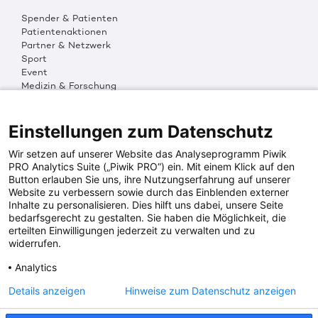
Spender & Patienten
Patientenaktionen
Partner & Netzwerk
Sport
Event
Medizin & Forschung
Organisation & Transparenz
DKMS Weltweit
Multimedia
Einstellungen zum Datenschutz
Social Media
Wir setzen auf unserer Website das Analyseprogramm Piwik
PRO Analytics Suite („Piwik PRO“) ein. Mit einem Klick auf den
Button erlauben Sie uns, ihre Nutzungserfahrung auf unserer
PRESSEINFOS
Website zu verbessern sowie durch das Einblenden externer
Inhalte zu personalisieren. Dies hilft uns dabei, unsere Seite
Fotos & Media
bedarfsgerecht zu gestalten. Sie haben die Möglichkeit, die
Digitale Pressemappen
erteilten Einwilligungen jederzeit zu verwalten und zu
Patientenaktionen
widerrufen.
Analytics
DKMS SPENDENKONTO
Details anzeigen
Hinweise zum Datenschutz anzeigen
DKMS Donor Center gGmbH