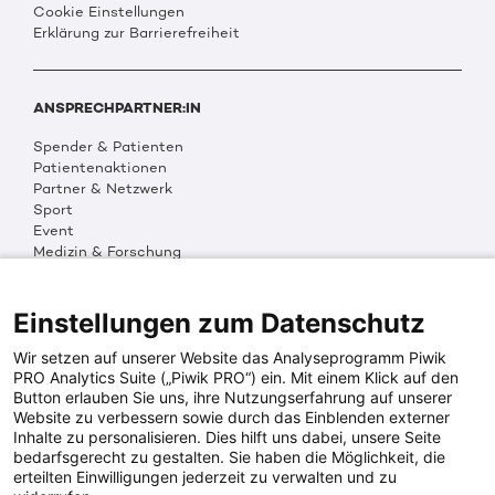
Cookie Einstellungen
Erklärung zur Barrierefreiheit
ANSPRECHPARTNER:IN
Spender & Patienten
Patientenaktionen
Partner & Netzwerk
Sport
Event
Medizin & Forschung
Organisation & Transparenz
DKMS Weltweit
Multimedia
Einstellungen zum Datenschutz
Social Media
Wir setzen auf unserer Website das Analyseprogramm Piwik
PRO Analytics Suite („Piwik PRO“) ein. Mit einem Klick auf den
Button erlauben Sie uns, ihre Nutzungserfahrung auf unserer
PRESSEINFOS
Website zu verbessern sowie durch das Einblenden externer
Inhalte zu personalisieren. Dies hilft uns dabei, unsere Seite
Fotos & Media
bedarfsgerecht zu gestalten. Sie haben die Möglichkeit, die
Digitale Pressemappen
erteilten Einwilligungen jederzeit zu verwalten und zu
Patientenaktionen