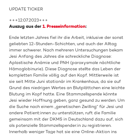
UPDATE TICKER
+++12.07.2023+++
Auszug aus der
1. Presseinformation
:
Ende letzten Jahres fiel ihr die Arbeit, inklusive der sonst
geliebten 12-Stunden-Schichten, und auch der Alltag
immer schwerer. Nach mehreren Untersuchungen bekam
Jesi Anfang des Jahres die schreckliche Diagnose:
Aplastische Anämie und PNH (paroxysmale nächtliche
Hämoglobinurie). Diese Diagnose stellte das Leben der
kompletten Familie völlig auf den Kopf. Mittlerweile ist
sie seit Mitte Juni stationär im Krankenhaus, da sie auf
Grund des niedrigen Wertes an Blutplättchen eine leichte
Blutung im Kopf hatte. Eine Stammzellspende könnte
Jesi wieder Hoffnung geben, ganz gesund zu werden. Um
die Suche nach einem „genetischen Zwilling“ für Jesi und
andere Patient:innen zu unterstützen, ruft die Familie
gemeinsam mit der DKMS in Deutschland dazu auf, sich
als potenzielle Stammzellspender:in zu registrieren.
Innerhalb weniger Tage hat sie eine Online-Aktion ins