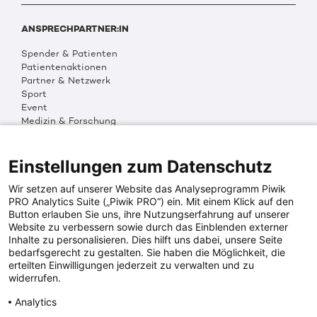
ANSPRECHPARTNER:IN
Spender & Patienten
Patientenaktionen
Partner & Netzwerk
Sport
Event
Medizin & Forschung
Organisation & Transparenz
DKMS Weltweit
Multimedia
Einstellungen zum Datenschutz
Social Media
Wir setzen auf unserer Website das Analyseprogramm Piwik
PRO Analytics Suite („Piwik PRO“) ein. Mit einem Klick auf den
Button erlauben Sie uns, ihre Nutzungserfahrung auf unserer
PRESSEINFOS
Website zu verbessern sowie durch das Einblenden externer
Inhalte zu personalisieren. Dies hilft uns dabei, unsere Seite
Fotos & Media
bedarfsgerecht zu gestalten. Sie haben die Möglichkeit, die
Digitale Pressemappen
erteilten Einwilligungen jederzeit zu verwalten und zu
Patientenaktionen
widerrufen.
Analytics