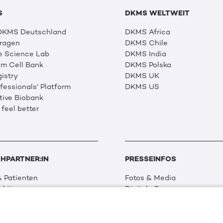
S
DKMS WELTWEIT
 DKMS Deutschland
DKMS Africa
Fragen
DKMS Chile
e Science Lab
DKMS India
m Cell Bank
DKMS Polska
istry
DKMS UK
essionals' Platform
DKMS US
tive Biobank
 feel better
HPARTNER:IN
PRESSEINFOS
 Patienten
Fotos & Media
aktionen
Digitale Pressemappen
 Netzwerk
Patientenaktionen