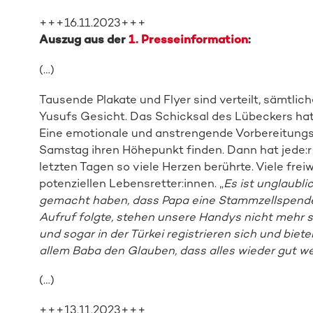
+++16.11.2023+++
Auszug aus der
1. Presseinformation
:
(…)
Tausende Plakate und Flyer sind verteilt, sämtlich
Yusufs Gesicht. Das Schicksal des Lübeckers hat e
Eine emotionale und anstrengende Vorbereitungs
Samstag ihren Höhepunkt finden. Dann hat jede:r
letzten Tagen so viele Herzen berührte. Viele freiw
potenziellen Lebensretter:innen. „
Es ist unglaubl
gemacht haben, dass Papa eine Stammzellspende
Aufruf folgte, stehen unsere Handys nicht mehr s
und sogar in der Türkei registrieren sich und biete
allem Baba den Glauben, dass alles wieder gut w
(…)
+++13.11.2023+++