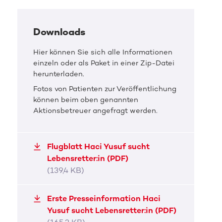
Downloads
Hier können Sie sich alle Informationen
einzeln oder als Paket in einer Zip-Datei
herunterladen.
Fotos von Patienten zur Veröffentlichung
können beim oben genannten
Aktionsbetreuer angefragt werden.
Flugblatt Haci Yusuf sucht
Lebensretter:in (PDF)
(139,4 KB)
DKMS Pressefoto
DKMS 
Erste Presseinformation Haci
Haci Yusuf sucht Lebensretter:in
Haci
Yusuf sucht Lebensretter:in (PDF)