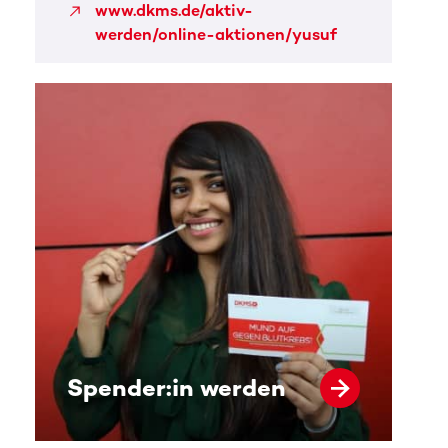
www.dkms.de/aktiv-
werden/online-aktionen/yusuf
Spender:in werden