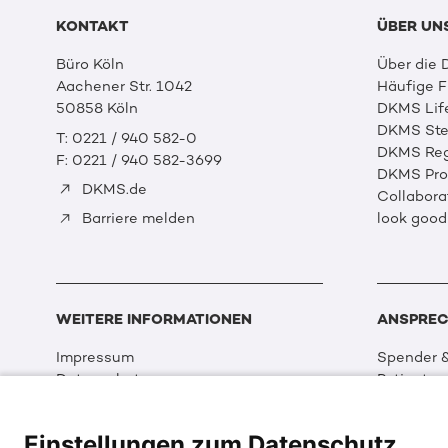
KONTAKT
ÜBER UN
Büro Köln
Über die
Aachener Str. 1042
Häufige 
50858 Köln
DKMS Lif
DKMS Ste
T: 0221 / 940 582-0
DKMS Reg
F: 0221 / 940 582-3699
DKMS Prof
DKMS.de
Collabora
look good
Barriere melden
WEITERE INFORMATIONEN
ANSPREC
Impressum
Spender &
Datenschutz
Patienten
Disclaimer
Partner &
Cookie Einstellungen
Sport
Einstellungen zum Datenschutz
Erklärung zur Barrierefreiheit
Event