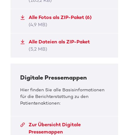
(165,2 KB)
Yusuf benötigt eine Stammzellspende.
Yusuf 
JPG, 414,0 KB
JPG, 
Alle Fotos als ZIP-Paket (6)
(4,9 MB)
Alle Dateien als ZIP-Paket
(5,2 MB)
Digitale Pressemappen
Hier finden Sie alle Basisinformationen
für die Berichterstattung zu den
Patientenaktionen:
Zur Übersicht Digitale
Pressemappen