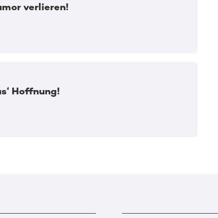
mor verlieren!
s‘ Hoffnung!