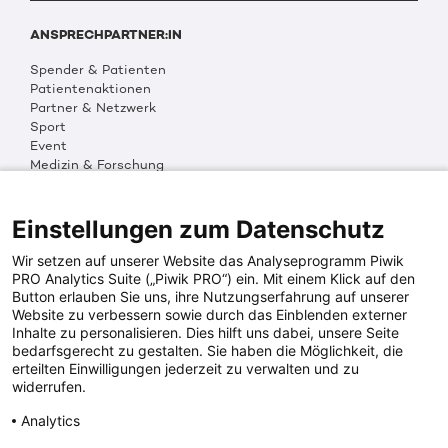
ANSPRECHPARTNER:IN
Spender & Patienten
Patientenaktionen
Partner & Netzwerk
Sport
Event
Medizin & Forschung
Organisation & Transparenz
DKMS Weltweit
Multimedia
Einstellungen zum Datenschutz
Social Media
Wir setzen auf unserer Website das Analyseprogramm Piwik
PRO Analytics Suite („Piwik PRO“) ein. Mit einem Klick auf den
Button erlauben Sie uns, ihre Nutzungserfahrung auf unserer
PRESSEINFOS
Website zu verbessern sowie durch das Einblenden externer
Inhalte zu personalisieren. Dies hilft uns dabei, unsere Seite
Fotos & Media
bedarfsgerecht zu gestalten. Sie haben die Möglichkeit, die
Digitale Pressemappen
erteilten Einwilligungen jederzeit zu verwalten und zu
Patientenaktionen
widerrufen.
Analytics