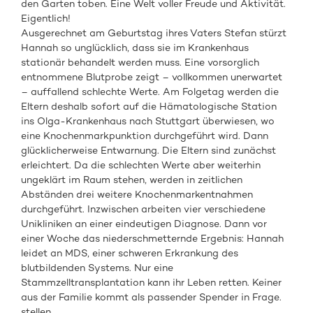
den Garten toben. Eine Welt voller Freude und Aktivität.
Eigentlich!
Ausgerechnet am Geburtstag ihres Vaters Stefan stürzt
Hannah so unglücklich, dass sie im Krankenhaus
stationär behandelt werden muss. Eine vorsorglich
entnommene Blutprobe zeigt – vollkommen unerwartet
– auffallend schlechte Werte. Am Folgetag werden die
Eltern deshalb sofort auf die Hämatologische Station
ins Olga-Krankenhaus nach Stuttgart überwiesen, wo
eine Knochenmarkpunktion durchgeführt wird. Dann
glücklicherweise Entwarnung. Die Eltern sind zunächst
erleichtert. Da die schlechten Werte aber weiterhin
ungeklärt im Raum stehen, werden in zeitlichen
Abständen drei weitere Knochenmarkentnahmen
durchgeführt. Inzwischen arbeiten vier verschiedene
Unikliniken an einer eindeutigen Diagnose. Dann vor
einer Woche das niederschmetternde Ergebnis: Hannah
leidet an MDS, einer schweren Erkrankung des
blutbildenden Systems. Nur eine
Stammzelltransplantation kann ihr Leben retten. Keiner
aus der Familie kommt als passender Spender in Frage.
stellen.