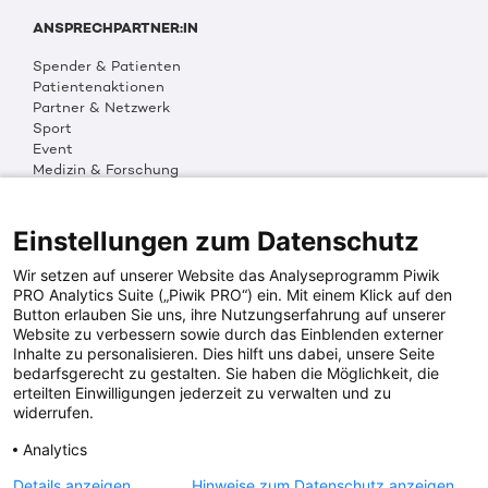
ANSPRECHPARTNER:IN
Spender & Patienten
Patientenaktionen
Partner & Netzwerk
Sport
Event
Medizin & Forschung
Organisation & Transparenz
DKMS Weltweit
Multimedia
Einstellungen zum Datenschutz
Social Media
Wir setzen auf unserer Website das Analyseprogramm Piwik
PRO Analytics Suite („Piwik PRO“) ein. Mit einem Klick auf den
Button erlauben Sie uns, ihre Nutzungserfahrung auf unserer
PRESSEINFOS
Website zu verbessern sowie durch das Einblenden externer
Inhalte zu personalisieren. Dies hilft uns dabei, unsere Seite
Fotos & Media
bedarfsgerecht zu gestalten. Sie haben die Möglichkeit, die
Digitale Pressemappen
erteilten Einwilligungen jederzeit zu verwalten und zu
Patientenaktionen
widerrufen.
Analytics
DKMS SPENDENKONTO
Details anzeigen
Hinweise zum Datenschutz anzeigen