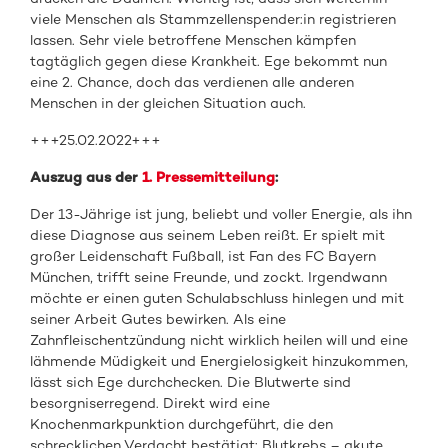
viele Menschen als Stammzellenspender:in registrieren
lassen. Sehr viele betroffene Menschen kämpfen
tagtäglich gegen diese Krankheit. Ege bekommt nun
eine 2. Chance, doch das verdienen alle anderen
Menschen in der gleichen Situation auch.
+++25.02.2022+++
Auszug aus der
1. Pressemitteilung
:
Der 13-Jährige ist jung, beliebt und voller Energie, als ihn
diese Diagnose aus seinem Leben reißt. Er spielt mit
großer Leidenschaft Fußball, ist Fan des FC Bayern
München, trifft seine Freunde, und zockt. Irgendwann
möchte er einen guten Schulabschluss hinlegen und mit
seiner Arbeit Gutes bewirken. Als eine
Zahnfleischentzündung nicht wirklich heilen will und eine
lähmende Müdigkeit und Energielosigkeit hinzukommen,
lässt sich Ege durchchecken. Die Blutwerte sind
besorgniserregend. Direkt wird eine
Knochenmarkpunktion durchgeführt, die den
schrecklichen Verdacht bestätigt: Blutkrebs – akute