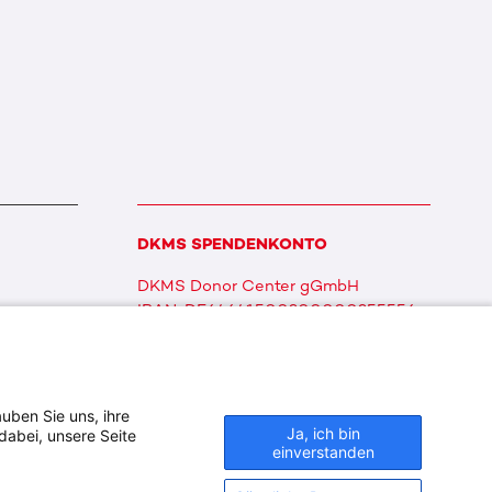
DKMS SPENDENKONTO
DKMS Donor Center gGmbH
IBAN: DE64641500200000255556
BIC: SOLADES1TUB
uben Sie uns, ihre
Ja, ich bin
dabei, unsere Seite
einverstanden