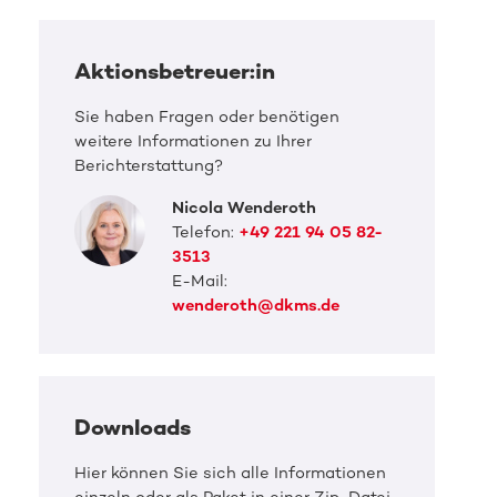
Aktionsbetreuer:in
Sie haben Fragen oder benötigen
weitere Informationen zu Ihrer
Berichterstattung?
Nicola Wenderoth
Telefon:
+49 221 94 05 82-
3513
E-Mail:
wenderoth@dkms.de
DKMS Pressefoto
DKMS 
Downloads
Hilfe für Frank
Hilf
Hier können Sie sich alle Informationen