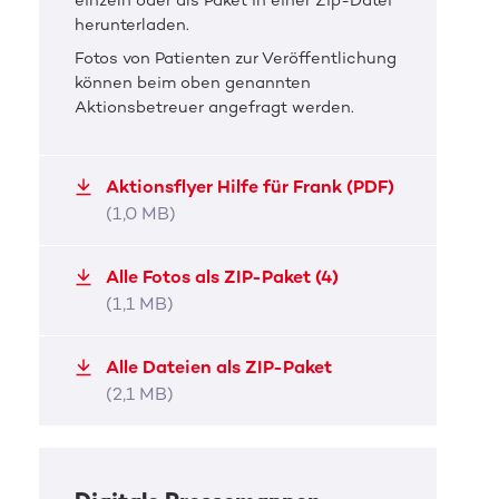
einzeln oder als Paket in einer Zip-Datei
Frank möchte gerne Italien bereisen.
Frank
herunterladen.
genie
Fotos von Patienten zur Veröffentlichung
JPG, 190,3 KB
JPG, 
können beim oben genannten
Aktionsbetreuer angefragt werden.
Aktionsflyer Hilfe für Frank (PDF)
(1,0 MB)
Alle Fotos als ZIP-Paket (4)
(1,1 MB)
Alle Dateien als ZIP-Paket
(2,1 MB)