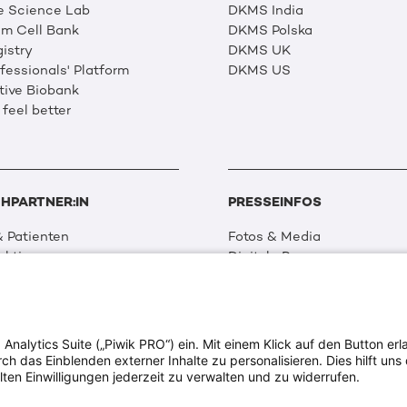
e Science Lab
DKMS India
m Cell Bank
DKMS Polska
istry
DKMS UK
essionals' Platform
DKMS US
tive Biobank
 feel better
HPARTNER:IN
PRESSEINFOS
 Patienten
Fotos & Media
aktionen
Digitale Pressemappen
 Netzwerk
Patientenaktionen
 Forschung
alytics Suite („Piwik PRO“) ein. Mit einem Klick auf den Button erla
ion & Transparenz
 das Einblenden externer Inhalte zu personalisieren. Dies hilft uns 
tweit
lten Einwilligungen jederzeit zu verwalten und zu widerrufen.
ia