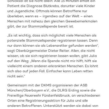
Schicksal ist sie nicht allein: Alle 15 Minuten erhält ein
Patient die Diagnose Blutkrebs, darunter viele Kinder
und Jugendliche. Oftmals können Betroffene nur
überleben, wenn es – irgendwo auf der Welt – einen
Menschen mit nahezu den gleichen Gewebemerkmalen
gibt, der zur Stammzellspende bereit ist.
„Es ist wichtig, dass sich möglichst viele Menschen als
potenzielle Stammzellspender registrieren lassen. Denn
nur dann können sie als Lebensretter gefunden werden“,
sagt Oberbürgermeister Dieter Reiter. Allen, die nicht
wissen, ob sie sich registrieren lassen wollen, gibt Julia
auf den Weg: „Wenn die Spende nicht mir hilft, hilft sie
vielleicht einem anderen erkrankten Menschen. Es lohnt
sich also auf jeden Fall. Einfacher kann Leben retten
nicht sein.“
Gemeinsam mit der DKMS organisieren der ASB
München/Oberbayern e.V., die DLRG Erding sowie die
Freiwillige Feuerwehr Fürstenfeldbruck, an verschiedenen
Orten eine Registrierungsaktion für Julia und alle
anderen Betroffenen. Unterstützt werden sie dabei von