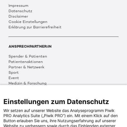
Impressum
Datenschutz
Disclaimer
Cookie Einstellungen
Erklärung zur Barrierefreiheit
ANSPRECHPARTNER:IN
Spender & Patienten
Patientenaktionen
Partner & Netzwerk
Sport
Event
Medizin & Forschung
Organisation & Transparenz
DKMS Weltweit
Multimedia
Einstellungen zum Datenschutz
Social Media
Wir setzen auf unserer Website das Analyseprogramm Piwik
PRO Analytics Suite („Piwik PRO“) ein. Mit einem Klick auf den
Button erlauben Sie uns, ihre Nutzungserfahrung auf unserer
PRESSEINFOS
Website zu verbessern sowie durch das Einblenden externer