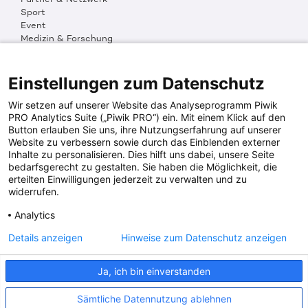
Sport
Event
Medizin & Forschung
Organisation & Transparenz
DKMS Weltweit
Multimedia
Einstellungen zum Datenschutz
Social Media
Wir setzen auf unserer Website das Analyseprogramm Piwik
PRO Analytics Suite („Piwik PRO“) ein. Mit einem Klick auf den
Button erlauben Sie uns, ihre Nutzungserfahrung auf unserer
PRESSEINFOS
Website zu verbessern sowie durch das Einblenden externer
Inhalte zu personalisieren. Dies hilft uns dabei, unsere Seite
Fotos & Media
bedarfsgerecht zu gestalten. Sie haben die Möglichkeit, die
Digitale Pressemappen
erteilten Einwilligungen jederzeit zu verwalten und zu
Patientenaktionen
widerrufen.
Analytics
DKMS SPENDENKONTO
Details anzeigen
Hinweise zum Datenschutz anzeigen
DKMS Donor Center gGmbH
Ja, ich bin einverstanden
IBAN: DE64641500200000255556
BIC: SOLADES1TUB
Sämtliche Datennutzung ablehnen