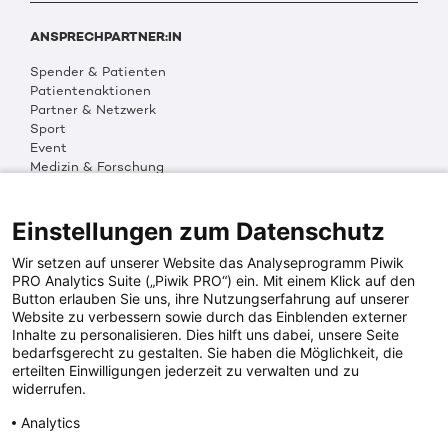
ANSPRECHPARTNER:IN
Spender & Patienten
Patientenaktionen
Partner & Netzwerk
Sport
Event
Medizin & Forschung
Organisation & Transparenz
DKMS Weltweit
Multimedia
Einstellungen zum Datenschutz
Social Media
Wir setzen auf unserer Website das Analyseprogramm Piwik
PRO Analytics Suite („Piwik PRO“) ein. Mit einem Klick auf den
Button erlauben Sie uns, ihre Nutzungserfahrung auf unserer
PRESSEINFOS
Website zu verbessern sowie durch das Einblenden externer
Inhalte zu personalisieren. Dies hilft uns dabei, unsere Seite
Fotos & Media
bedarfsgerecht zu gestalten. Sie haben die Möglichkeit, die
Digitale Pressemappen
erteilten Einwilligungen jederzeit zu verwalten und zu
Patientenaktionen
widerrufen.
Analytics