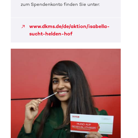
zum Spendenkonto finden Sie unter:
www.dkms.de/de/aktion/isabella-
sucht-helden-hof