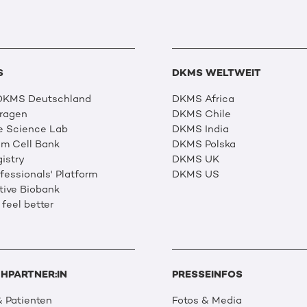
S
DKMS WELTWEIT
 DKMS Deutschland
DKMS Africa
Fragen
DKMS Chile
e Science Lab
DKMS India
m Cell Bank
DKMS Polska
istry
DKMS UK
essionals' Platform
DKMS US
tive Biobank
 feel better
HPARTNER:IN
PRESSEINFOS
 Patienten
Fotos & Media