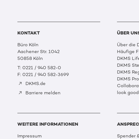
KONTAKT
ÜBER UN
Büro Köln
Über die
Aachener Str. 1042
Häufige 
50858 Köln
DKMS Lif
DKMS Ste
T: 0221 / 940 582-0
DKMS Reg
F: 0221 / 940 582-3699
DKMS Prof
DKMS.de
Collabora
look good
Barriere melden
WEITERE INFORMATIONEN
ANSPREC
Impressum
Spender &