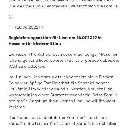
damit Lian eine Chance bekommt, aufzuwachsen und
die Welt für sich zu entdecken.“
, wünscht sich die Familie.
(…)
+++28.06.2022+++
Registrierungsaktion für Lian am 24.07.2022 in
Hasselroth-Niedermittlau
Lian ist ein fröhlicher, fast zweijähriger Junge. Mit seiner
lebendigen und liebenswerten Art ist er gerade dabei, die
Welt zu entdecken.
Im Juni hat Lian dann plötzlich vermehrt blaue Flecken.
Seine vierköpfige Familie erhält die Schockdiagnose
Leukämie. Um wieder gesund zu werden, braucht Lian
wahrscheinlich eine:n Stammzellspender:in. Seine Familie
hat große Angst um ihren kleinen Lian und will ihn nicht
verlieren.
Der Name Lian bedeutet „der Kämpfer“ – und Lian
kämpft mit all seiner Kraft. Zurzeit kämpft er noch allein,