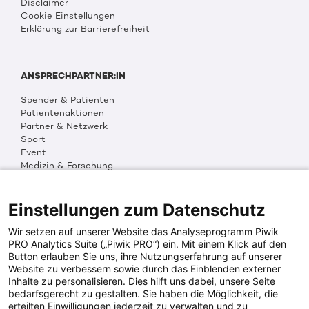
Disclaimer
Cookie Einstellungen
Erklärung zur Barrierefreiheit
ANSPRECHPARTNER:IN
Spender & Patienten
Patientenaktionen
Partner & Netzwerk
Sport
Event
Medizin & Forschung
Organisation & Transparenz
DKMS Weltweit
Multimedia
Einstellungen zum Datenschutz
Social Media
Wir setzen auf unserer Website das Analyseprogramm Piwik
PRO Analytics Suite („Piwik PRO“) ein. Mit einem Klick auf den
Button erlauben Sie uns, ihre Nutzungserfahrung auf unserer
PRESSEINFOS
Website zu verbessern sowie durch das Einblenden externer
Inhalte zu personalisieren. Dies hilft uns dabei, unsere Seite
Fotos & Media
bedarfsgerecht zu gestalten. Sie haben die Möglichkeit, die
Digitale Pressemappen
erteilten Einwilligungen jederzeit zu verwalten und zu