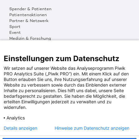
Spender & Patienten
Patientenaktionen
Partner & Netzwerk
Sport
Event
Medizin & Forschung
Organisation & Transparenz
DKMS Weltweit
Multimedia
Einstellungen zum Datenschutz
Social Media
Wir setzen auf unserer Website das Analyseprogramm Piwik
PRO Analytics Suite („Piwik PRO“) ein. Mit einem Klick auf den
Button erlauben Sie uns, ihre Nutzungserfahrung auf unserer
PRESSEINFOS
Website zu verbessern sowie durch das Einblenden externer
Inhalte zu personalisieren. Dies hilft uns dabei, unsere Seite
Fotos & Media
bedarfsgerecht zu gestalten. Sie haben die Möglichkeit, die
Digitale Pressemappen
erteilten Einwilligungen jederzeit zu verwalten und zu
Patientenaktionen
widerrufen.
Analytics
DKMS SPENDENKONTO
Details anzeigen
Hinweise zum Datenschutz anzeigen
DKMS Donor Center gGmbH