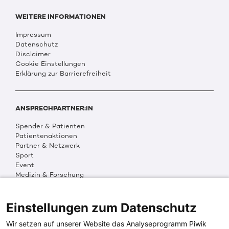
WEITERE INFORMATIONEN
Impressum
Datenschutz
Disclaimer
Cookie Einstellungen
Erklärung zur Barrierefreiheit
ANSPRECHPARTNER:IN
Spender & Patienten
Patientenaktionen
Partner & Netzwerk
Sport
Event
Medizin & Forschung
Organisation & Transparenz
DKMS Weltweit
Multimedia
Einstellungen zum Datenschutz
Social Media
Wir setzen auf unserer Website das Analyseprogramm Piwik