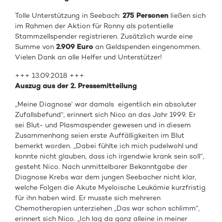
Tolle Unterstützung in Seebach:
275 Personen
ließen sich
im Rahmen der Aktion für Ronny als potentielle
Stammzellspender registrieren. Zusätzlich wurde eine
Summe von
2.909 Euro
an Geldspenden eingenommen.
Vielen Dank an alle Helfer und Unterstützer!
+++ 13.09.2018 +++
Auszug aus der 2. Pressemitteilung
„Meine Diagnose‘ war damals eigentlich ein absoluter
Zufallsbefund“, erinnert sich Nico an das Jahr 1999. Er
sei Blut- und Plasmaspender gewesen und in diesem
Zusammenhang seien erste Auffälligkeiten im Blut
bemerkt worden. „Dabei fühlte ich mich pudelwohl und
konnte nicht glauben, dass ich irgendwie krank sein soll“,
gesteht Nico. Nach unmittelbarer Bekanntgabe der
Diagnose Krebs war dem jungen Seebacher nicht klar,
welche Folgen die Akute Myeloische Leukämie kurzfristig
für ihn haben wird. Er musste sich mehreren
Chemotherapien unterziehen „Das war schon schlimm“,
erinnert sich Nico. „Ich lag da ganz alleine in meiner