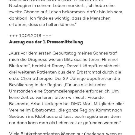
Neubeginn in seinem Leben markiert: „Ich habe eine
zweite Chance auf Leben bekommen, dafür bin ich sehr
dankbar! Ich finde es wichtig, dass die Menschen
erfahren, dass sie helfen können.“
+++ 10.09.2018 +++
Auszug aus der 1. Pressemitteilung
„Kurz vor dem ersten Geburtstag meines Sohnes traf
mich die Diagnose wie ein Blitz aus heiterem Himmel:
Blutkrebs“, berichtet Ronny. Derzeit kämpft er sich mit
drei weiteren Patienten aus dem Erbstromtal durch die
erste Chemotherapie. Der 29-Jährige appelliert an die
Bevölkerung in der Region: „Für uns alle ist unter
Umständen eine Stammzellenspende erforderlich. Um
keine Zeit zu verlieren, bitten wir Euch: Freunde,
Bekannte, Arbeitskollegen bei DMG Mori, Mitglieder aller
Vereine im Erbstromtal, die ganze Region: Kommt nach
Seebach ins Klubhaus und lasst euch registrieren, denn
nur dann kann man als Lebensretter gefunden werden.“
Viele Blutkrebspatienten können nur überleben, wenn es