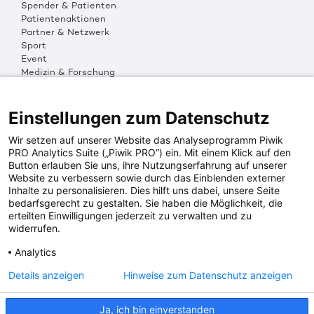
Spender & Patienten
Patientenaktionen
Partner & Netzwerk
Sport
Event
Medizin & Forschung
Organisation & Transparenz
DKMS Weltweit
Multimedia
Einstellungen zum Datenschutz
Social Media
Wir setzen auf unserer Website das Analyseprogramm Piwik
PRO Analytics Suite („Piwik PRO“) ein. Mit einem Klick auf den
Button erlauben Sie uns, ihre Nutzungserfahrung auf unserer
PRESSEINFOS
Website zu verbessern sowie durch das Einblenden externer
Inhalte zu personalisieren. Dies hilft uns dabei, unsere Seite
Fotos & Media
bedarfsgerecht zu gestalten. Sie haben die Möglichkeit, die
Digitale Pressemappen
erteilten Einwilligungen jederzeit zu verwalten und zu
Patientenaktionen
widerrufen.
Analytics
DKMS SPENDENKONTO
Details anzeigen
Hinweise zum Datenschutz anzeigen
DKMS Donor Center gGmbH
Ja, ich bin einverstanden
IBAN: DE64641500200000255556