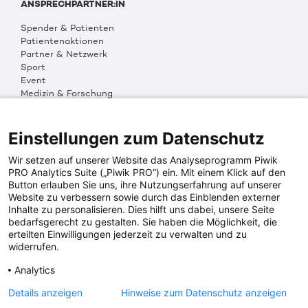
ANSPRECHPARTNER:IN
Spender & Patienten
Patientenaktionen
Partner & Netzwerk
Sport
Event
Medizin & Forschung
Organisation & Transparenz
DKMS Weltweit
Multimedia
Einstellungen zum Datenschutz
Social Media
Wir setzen auf unserer Website das Analyseprogramm Piwik
PRO Analytics Suite („Piwik PRO“) ein. Mit einem Klick auf den
Button erlauben Sie uns, ihre Nutzungserfahrung auf unserer
PRESSEINFOS
Website zu verbessern sowie durch das Einblenden externer
Inhalte zu personalisieren. Dies hilft uns dabei, unsere Seite
Fotos & Media
bedarfsgerecht zu gestalten. Sie haben die Möglichkeit, die
Digitale Pressemappen
erteilten Einwilligungen jederzeit zu verwalten und zu
Patientenaktionen
widerrufen.
Analytics
DKMS SPENDENKONTO
Details anzeigen
Hinweise zum Datenschutz anzeigen