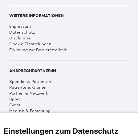
WEITERE INFORMATIONEN
Impressum
Datenschutz
Disclaimer
Cookie Einstellungen
Erklärung zur Barrierefreiheit
ANSPRECHPARTNER:IN
Spender & Patienten
Patientenaktionen
Partner & Netzwerk
Sport
Event
Medizin & Forschung
Organisation & Transparenz
DKMS Weltweit
Multimedia
Einstellungen zum Datenschutz
Social Media