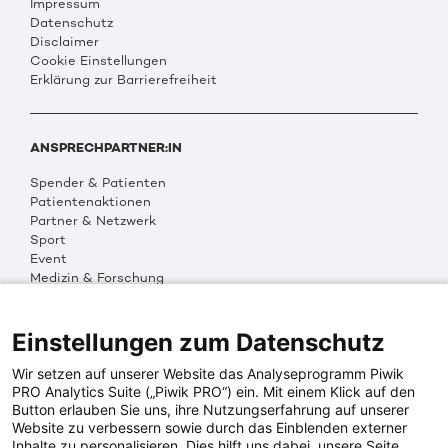
Impressum
Datenschutz
Disclaimer
Cookie Einstellungen
Erklärung zur Barrierefreiheit
ANSPRECHPARTNER:IN
Spender & Patienten
Patientenaktionen
Partner & Netzwerk
Sport
Event
Medizin & Forschung
Organisation & Transparenz
DKMS Weltweit
Multimedia
Einstellungen zum Datenschutz
Social Media
Wir setzen auf unserer Website das Analyseprogramm Piwik
PRO Analytics Suite („Piwik PRO“) ein. Mit einem Klick auf den
Button erlauben Sie uns, ihre Nutzungserfahrung auf unserer
PRESSEINFOS
Website zu verbessern sowie durch das Einblenden externer
Inhalte zu personalisieren. Dies hilft uns dabei, unsere Seite