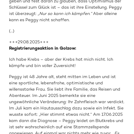
geben und fest daran zu glauben, dass Optimismus der
Schlüssel zum Glück ist – das ist ihre Einstellung. Peggy
ist überzeugt:
„Nur so kann ich kämpfen.“
Aber alleine
kann es Peggy nicht schaffen.
(…)
+++29.08.2025+++
Registrierungsaktion in Golzow:
Ich habe Krebs – aber der Krebs hat mich nicht. Ich
kämpfe und bin voller Zuversicht!
Peggy ist 48 Jahre alt, steht mitten im Leben und ist
eine sportliche, lebensfrohe, optimistische und
willensstarke Frau. Sie liebt ihre Familie, das Reisen und
Abenteuer. Im Juni 2025 bemerkte sie eine
ungewöhnliche Veränderung: Ihr Zahnfleisch war verdickt.
Im Juli kam ein Hautausschlag dazu sowie ein Infekt. Sie
wusste sofort: „Hier stimmt etwas nicht.“ Am 17.06.2025
kam dann die Diagnose – Peggy leidet an Blutkrebs und
ist sehr wahrscheinlich auf eine Stammzellspende
angewiesen. Auf einmal war nichts mehr wie zuvor.
„Es