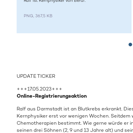
Ralf ist Kernphysiker von Beruf.
PNG, 367,5 KB
UPDATE TICKER
+++17.05.2023+++
Online-Registrierungsaktion
Ralf aus Darmstadt ist an Blutkrebs erkrankt. Di
Kernphysiker erst vor wenigen Wochen. Seitdem 
Chemotherapien bestimmt. Wie gerne würde er in s
seinen drei Söhnen (2, 9 und 13 Jahre alt) und sei