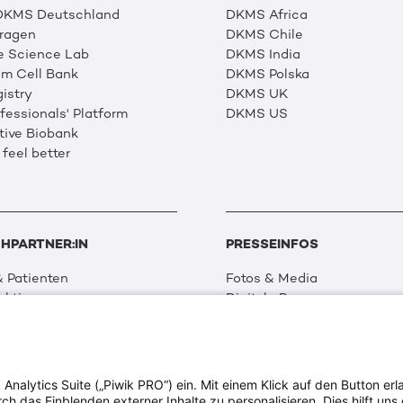
 DKMS Deutschland
DKMS Africa
Fragen
DKMS Chile
e Science Lab
DKMS India
m Cell Bank
DKMS Polska
istry
DKMS UK
essionals' Platform
DKMS US
tive Biobank
 feel better
HPARTNER:IN
PRESSEINFOS
 Patienten
Fotos & Media
aktionen
Digitale Pressemappen
 Netzwerk
Patientenaktionen
 Forschung
alytics Suite („Piwik PRO“) ein. Mit einem Klick auf den Button erla
ion & Transparenz
 das Einblenden externer Inhalte zu personalisieren. Dies hilft uns 