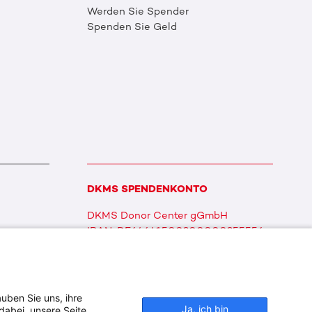
Werden Sie Spender
Spenden Sie Geld
DKMS SPENDENKONTO
DKMS Donor Center gGmbH
IBAN: DE64641500200000255556
BIC: SOLADES1TUB
uben Sie uns, ihre
Ja, ich bin
dabei, unsere Seite