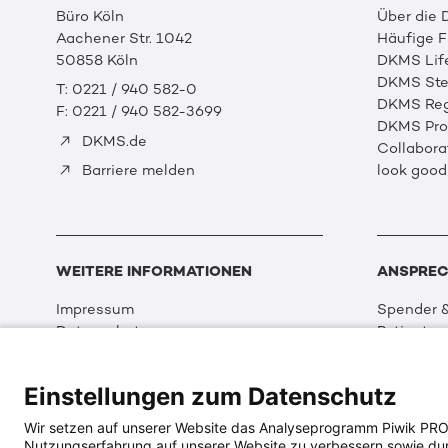
Büro Köln
Über die
Aachener Str. 1042
Häufige 
50858 Köln
DKMS Lif
DKMS Ste
T: 0221 / 940 582-0
DKMS Reg
F: 0221 / 940 582-3699
DKMS Prof
DKMS.de
Collabora
look good
Barriere melden
WEITERE INFORMATIONEN
ANSPREC
Impressum
Spender &
Datenschutz
Patienten
Disclaimer
Partner &
Cookie Einstellungen
Sport
Einstellungen zum Datenschutz
Erklärung zur Barrierefreiheit
Event
Medizin &
Wir setzen auf unserer Website das Analyseprogramm Piwik PRO An
Organisat
Nutzungserfahrung auf unserer Website zu verbessern sowie durch