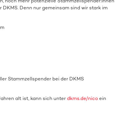
en, noch mehr potenzielle Stammzellspender:innen
der DKMS. Denn nur gemeinsam sind wir stark im
am
ller Stammzellspender
bei de
r DKMS
ren alt ist, kann sich unter
dkms.de/nico
ein