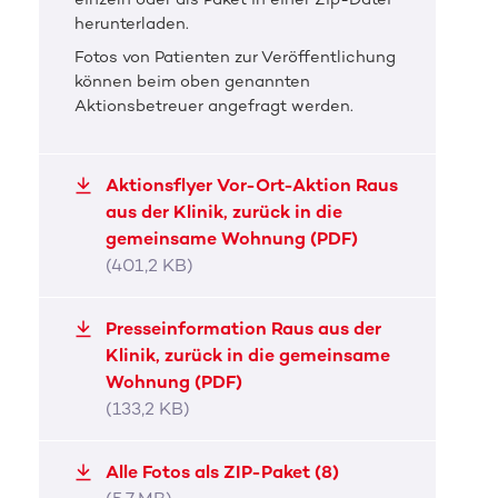
DKMS Pressefoto
DKMS 
herunterladen.
Raus aus der Klinik, zurück in die
Raus
Fotos von Patienten zur Veröffentlichung
können beim oben genannten
gemeinsame Wohnung
gem
Aktionsbetreuer angefragt werden.
Nico (l.) kann auf die Unterstützung seiner Familie
Nico (
und Freund:innen setzen.
Aktionsflyer Vor-Ort-Aktion Raus
JPG, 286,4 KB
JPG, 
aus der Klinik, zurück in die
gemeinsame Wohnung (PDF)
(401,2 KB)
Presseinformation Raus aus der
Klinik, zurück in die gemeinsame
Wohnung (PDF)
(133,2 KB)
Alle Fotos als ZIP-Paket (8)