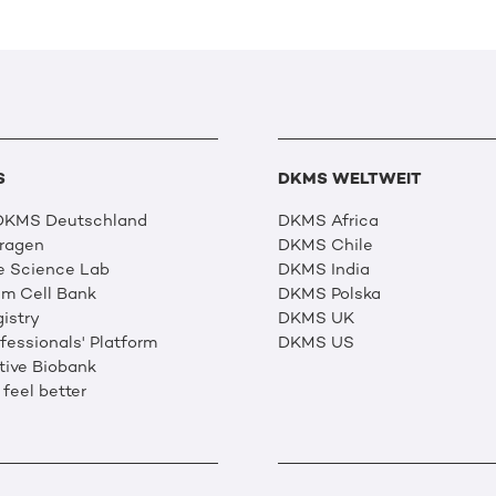
S
DKMS WELTWEIT
 DKMS Deutschland
DKMS Africa
Fragen
DKMS Chile
e Science Lab
DKMS India
m Cell Bank
DKMS Polska
istry
DKMS UK
essionals' Platform
DKMS US
tive Biobank
 feel better